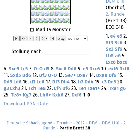
DEM U10
Oberhof,
2. Runde
(Brett 38)
ECO
C48
Madita Mönster
1.
e4
e5
2.
Sf3
Sc6
3.
Sc3
Sf6
4.
Stellung nach:
Lb5
a6
5.
Lxc6
bxc6
6.
Sxe5
Lc5
7.
O-O
d5
8.
Sxc6
Dd6
9.
e5
Dxc6
10.
exf6
Dxf6
11.
Sxd5
Dd6
12.
Df3
O-O
13.
Se7+
Dxe7
14.
Dxa8
Df6
15.
Dd5
Ld6
16.
d3
Le6
17.
Df3
Dh4
18.
h3
Dd4
19.
c3
De5
20.
g3
Lxh3
21.
Td1
Te8
22.
Lf4
Df6
23.
Te1
Txe1+
24.
Txe1
g6
25.
Te8+
Kg7
26.
Lh6+
Kxh6
27.
Dxf6
1-0
Download PGN-Datei
Deutsche Schachjugend
Termine
2012
DEM
DEM U10
2.
>
>
>
>
>
Runde
Partie Brett 38
>