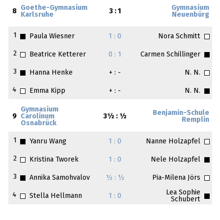
Goethe-Gymnasium
Gymnasium
8
3 : 1
Karlsruhe
Neuenbürg
1
Paula Wiesner
1 : 0
Nora Schmitt
2
Beatrice Ketterer
0 : 1
Carmen Schillinger
3
Hanna Henke
+ : -
N. N.
4
Emma Kipp
+ : -
N. N.
Gymnasium
Benjamin-Schule
9
Carolinum
3½ : ½
Remplin
Osnabrück
1
Yanru Wang
1 : 0
Nanne Holzapfel
2
Kristina Tworek
1 : 0
Nele Holzapfel
3
Annika Samohvalov
½ : ½
Pia-Milena Jörs
Lea Sophie
4
Stella Hellmann
1 : 0
Schubert