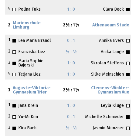
4
Polina Fuks
1 : 0
Clara Beck
Marienschule
2
2½ : 1½
Athenaeum Stade
Limburg
1
Lea Maria Brandl
0 : 1
Annika Evers
2
Franziska Liez
½ : ½
Anika Lange
Maria Sophie
3
1 : 0
Skrolan Steffens
Bajorski
4
Tatjana Liez
1 : 0
Silke Meinschien
Auguste-Viktoria-
Clemens-Winkler-
3
2½ : 1½
Gymnasium Trier
Gymnasium Aue
1
Jana Krein
1 : 0
Leyla Kluge
2
Yu-Mi Kim
0 : 1
Michelle Schmieder
3
Kira Bach
½ : ½
Jasmin Münzner