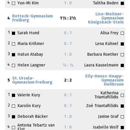
4
Yun-Mi Kim
1 : 0
Talitha Boden
Lise-Meitner-
Rotteck-Gymnasium
4
1½ : 2½
Gymnasium
Freiburg
Königsbach-Stein
1
Sarah Hund
0 : 1
Alisa Frey
2
Maria Krißmer
0 : 1
Lena Kühnel
3
Hatun Atabay
1 : 0
Barbara Roether
4
Helen Langner
½ : ½
Laura Kauselmann
Elly-Heuss-Knapp-
St. Ursula-
5
2 : 2
Gymnasium
Gymnasium Freiburg
Heilbronn
Katherina
1
Valerie Kury
0 : 1
Triantafillidis
2
Karolin Kury
0 : 1
Zoé Triantafillidis
3
Deborah Bäcker
1 : 0
Janine Graf
Antonia Tebartz van
4
1 : 0
Isabelle Wolf
Elst