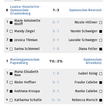
Louise-Henriette-
6
Gymnasium
1 : 3
Gymnasium Neureut
Oranienburg
Marie Antoinette
1
0 : 1
Nicole Hillmer
Wolff
2
Mandy Ziegel
0 : 1
Yasmin Schweiger
3
Jessica Thimian
0 : 1
Lauralie Schweiger
4
Sarina Schimmel
1 : 0
Diana Fotler
Mariengymnasium
Gymnasium
7
1½ : 2½
Papenburg
Altenholz
Maria Elisabeth
1
1 : 0
Isabel König
Nee
2
Rieke Hoffner
0 : 1
Frauke Caliebe
3
Andriana Kroupa
0 : 1
Nanke Caliebe
4
Katharina Schulte
½ : ½
Rebecca Morsch