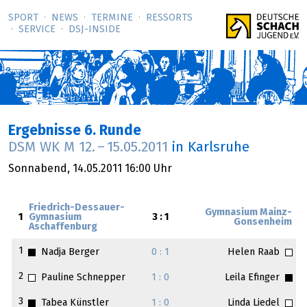
SPORT
NEWS
TERMINE
RESSORTS
SERVICE
DSJ-­INSIDE
Ergebnisse 6. Runde
DSM WK M
12.
–
15.05.2011
in Karlsruhe
Sonnabend,
14.05.2011
16:00 Uhr
Friedrich-Dessauer-
Gymnasium Mainz-
1
Gymnasium
3 : 1
Gonsenheim
Aschaffenburg
1
Nadja Berger
0 : 1
Helen Raab
2
Pauline Schnepper
1 : 0
Leila Efinger
3
Tabea Künstler
1 : 0
Linda Liedel