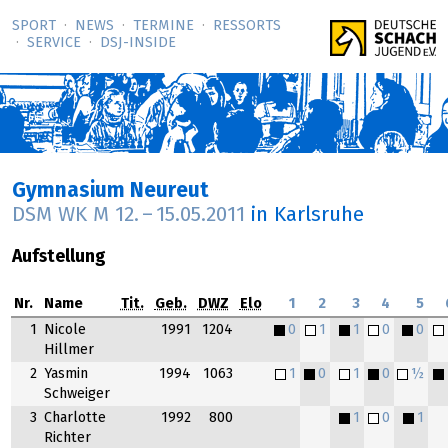
SPORT
NEWS
TERMINE
RESSORTS
SERVICE
DSJ-­INSIDE
Gymnasium Neureut
DSM WK M
12.
–
15.05.2011
in Karlsruhe
Aufstellung
Nr.
Name
Tit.
Geb.
DWZ
Elo
1
2
3
4
5
1
Nicole
1991
1204
0
1
1
0
0
Hillmer
2
Yasmin
1994
1063
1
0
1
0
½
Schweiger
3
Charlotte
1992
800
1
0
1
Richter