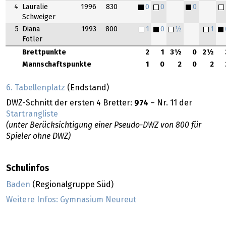
4
Lauralie
1996
830
0
0
0
Schweiger
5
Diana
1993
800
1
0
½
1
Fotler
Brettpunkte
2
1
3½
0
2½
Mannschaftspunkte
1
0
2
0
2
6. Tabellenplatz
(Endstand)
DWZ-Schnitt der ersten 4 Bretter:
974
– Nr. 11 der
Startrangliste
(unter Berücksichtigung einer Pseudo-DWZ von 800 für
Spieler ohne DWZ)
Schulinfos
Baden
(Regionalgruppe Süd)
Weitere Infos: Gymnasium Neureut