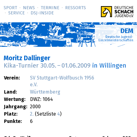
SPORT
NEWS
TERMINE
RESSORTS
SERVICE
DSJ-­INSIDE
DEM
Deutsche Jugend-
Einzelmeisterschaften
Moritz Dallinger
Kika-Turnier
30.05.
–
01.06.2009
in Willingen
Verein:
SV Stuttgart-Wolfbusch 1956
e.V.
Land:
Württemberg
Wertung:
DWZ: 1064
Jahrgang:
2000
Platz:
2.
(Setzliste
4
)
Punkte:
6