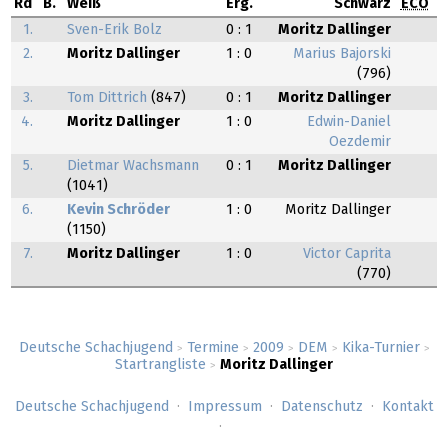
Rd
B.
Weiß
Erg.
Schwarz
ECO
1.
Sven-Erik Bolz
0 : 1
Moritz Dallinger
2.
Moritz Dallinger
1 : 0
Marius Bajorski
(796)
3.
Tom Dittrich
(847)
0 : 1
Moritz Dallinger
4.
Moritz Dallinger
1 : 0
Edwin-Daniel
Oezdemir
5.
Dietmar Wachsmann
0 : 1
Moritz Dallinger
(1041)
6.
Kevin Schröder
1 : 0
Moritz Dallinger
(1150)
7.
Moritz Dallinger
1 : 0
Victor Caprita
(770)
Deutsche Schachjugend
Termine
2009
DEM
Kika-Turnier
>
>
>
>
>
Startrangliste
Moritz Dallinger
>
Deutsche Schachjugend
Impressum
Datenschutz
Kontakt