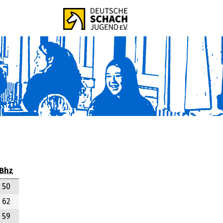
Bhz
50
62
59