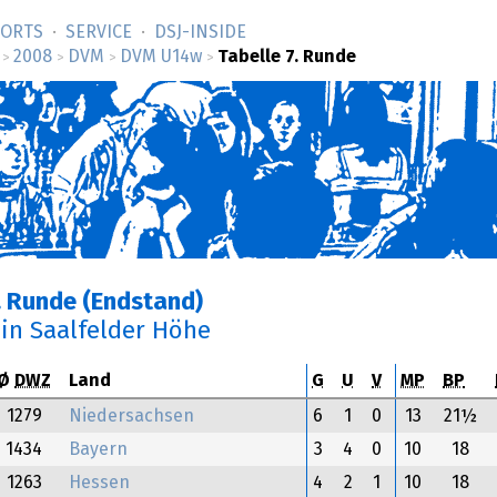
SORTS
SERVICE
DSJ-­INSIDE
2008
DVM
DVM U14w
Tabelle 7. Runde
>
>
>
>
. Runde (Endstand)
in Saalfelder Höhe
Ø
DWZ
Land
G
U
V
MP
BP
1279
Niedersachsen
6
1
0
13
21½
1434
Bayern
3
4
0
10
18
1263
Hessen
4
2
1
10
18