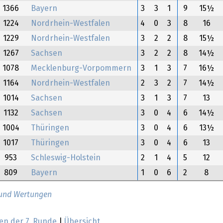
1366
Bayern
3
3
1
9
15½
1224
Nordrhein-Westfalen
4
0
3
8
16
1229
Nordrhein-Westfalen
3
2
2
8
15½
1267
Sachsen
3
2
2
8
14½
1078
Mecklenburg-Vorpommern
3
1
3
7
16½
1164
Nordrhein-Westfalen
2
3
2
7
14½
1014
Sachsen
3
1
3
7
13
1132
Sachsen
3
0
4
6
14½
1004
Thüringen
3
0
4
6
13½
1017
Thüringen
3
0
4
6
13
953
Schleswig-Holstein
2
1
4
5
12
809
Bayern
1
0
6
2
8
 und Wertungen
en der 7. Runde
|
Übersicht