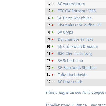
4
SC Vaterstetten
5
TTC GW Fritzdorf 1958
6
SC Porta Westfalica
7
Chemnitzer SC Aufbau 95
8
SV Gryps
9
Dortmunder SV 1875
10
SG Grün-Weiß Dresden
11
BSG Chemie Leipzig
12
SV Schott Jena
13
SG Blau-Weiß Stadtilm
14
TuRa Harksheide
15
SC Uttenreuth
Erläuterungen zu den Abkürzungen
Tabellenstand 6. Runde
Paarung