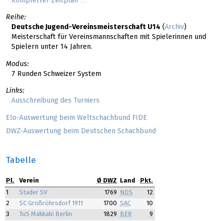
Kompletter Zeitplan …
Reihe:
Deutsche Jugend-Vereinsmeisterschaft U14
(
Archiv
)
Meisterschaft für Vereinsmannschaften mit Spielerinnen und
Spielern unter 14 Jahren.
Modus:
7 Runden Schweizer System
Links:
Ausschreibung des Turniers
Elo-Auswertung beim Weltschachbund FIDE
DWZ-Auswertung beim Deutschen Schachbund
Tabelle
Pl.
Verein
Ø DWZ
Land
Pkt.
1
Stader SV
1769
NDS
12
2
SC Großröhrsdorf 1911
1700
SAC
10
3
TuS Makkabi Berlin
1829
BER
9