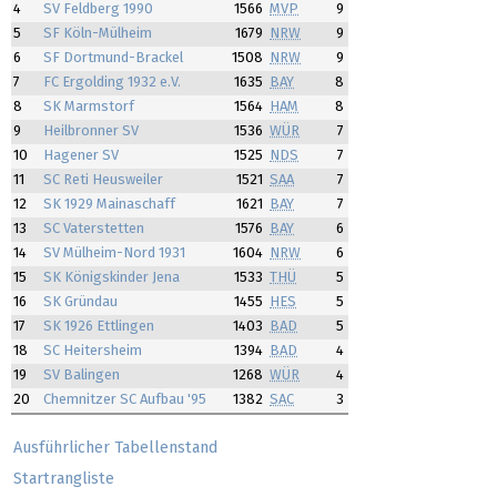
4
SV Feldberg 1990
1566
MVP
9
5
SF Köln-Mülheim
1679
NRW
9
6
SF Dortmund-Brackel
1508
NRW
9
7
FC Ergolding 1932 e.V.
1635
BAY
8
8
SK Marmstorf
1564
HAM
8
9
Heilbronner SV
1536
WÜR
7
10
Hagener SV
1525
NDS
7
11
SC Reti Heusweiler
1521
SAA
7
12
SK 1929 Mainaschaff
1621
BAY
7
13
SC Vaterstetten
1576
BAY
6
14
SV Mülheim-Nord 1931
1604
NRW
6
15
SK Königskinder Jena
1533
THÜ
5
16
SK Gründau
1455
HES
5
17
SK 1926 Ettlingen
1403
BAD
5
18
SC Heitersheim
1394
BAD
4
19
SV Balingen
1268
WÜR
4
20
Chemnitzer SC Aufbau '95
1382
SAC
3
Ausführlicher Tabellenstand
Startrangliste