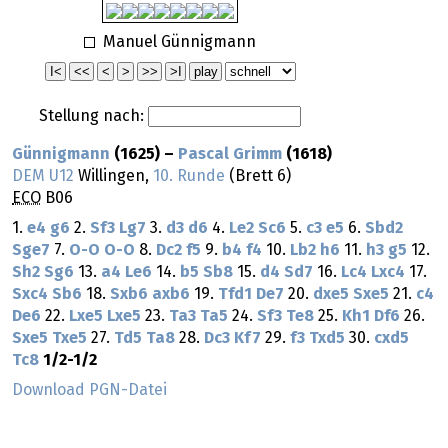
Manuel Günnigmann
Stellung nach:
Günnigmann
(1625) –
Pascal Grimm
(1618)
DEM U12
Willingen,
10. Runde
(Brett 6)
ECO
B06
1.
e4
g6
2.
Sf3
Lg7
3.
d3
d6
4.
Le2
Sc6
5.
c3
e5
6.
Sbd2
Sge7
7.
O-O
O-O
8.
Dc2
f5
9.
b4
f4
10.
Lb2
h6
11.
h3
g5
12.
Sh2
Sg6
13.
a4
Le6
14.
b5
Sb8
15.
d4
Sd7
16.
Lc4
Lxc4
17.
Sxc4
Sb6
18.
Sxb6
axb6
19.
Tfd1
De7
20.
dxe5
Sxe5
21.
c4
De6
22.
Lxe5
Lxe5
23.
Ta3
Ta5
24.
Sf3
Te8
25.
Kh1
Df6
26.
Sxe5
Txe5
27.
Td5
Ta8
28.
Dc3
Kf7
29.
f3
Txd5
30.
cxd5
Tc8
1/2-1/2
Download PGN-Datei