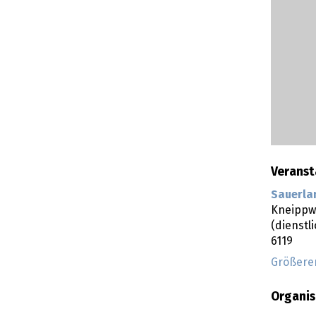
Veranst
Sauerla
Kneippw
(dienstl
6119
Größere
Organis