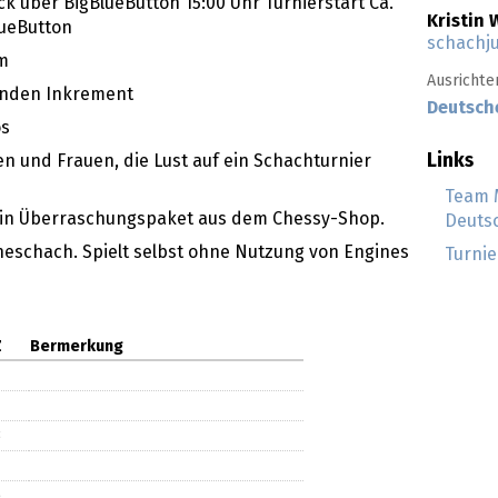
k über BigBlueButton 15:00 Uhr Turnierstart Ca.
Kristin 
lueButton
schachj
m
Ausrichte
unden Inkrement
Deutsch
os
Links
n und Frauen, die Lust auf ein Schachturnier
Team 
ein Überraschungspaket aus dem Chessy-Shop.
Deuts
ineschach. Spielt selbst ohne Nutzung von Engines
Turnie
Z
Bermerkung
8
6