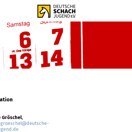
ation
e Gröschel
,
e.groeschel@deutsche-
ugend.de