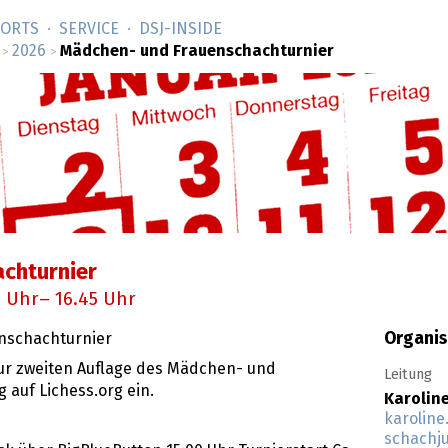
SORTS
SERVICE
DSJ-­INSIDE
2026
Mädchen- und Frauenschachturnier
>
>
chturnier
0 Uhr– 16.45 Uhr
Organis
nschachturnier
ur zweiten Auflage des Mädchen- und
Leitung
auf Lichess.org ein.
Karolin
karolin
schachj