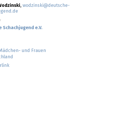
Wodzinski
,
wodzinski@deutsche-
ugend.de
r
e Schachjugend e.V.
Mädchen- und Frauen
chland
rlink