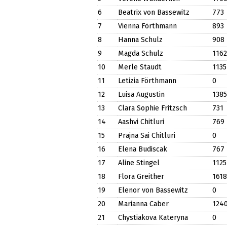
6
Beatrix von Bassewitz
773
7
Vienna Förthmann
893
8
Hanna Schulz
908
9
Magda Schulz
1162
10
Merle Staudt
1135
11
Letizia Förthmann
0
12
Luisa Augustin
1385
13
Clara Sophie Fritzsch
731
14
Aashvi Chitluri
769
15
Prajna Sai Chitluri
0
16
Elena Budiscak
767
17
Aline Stingel
1125
18
Flora Greither
1618
19
Elenor von Bassewitz
0
20
Marianna Caber
124
21
Chystiakova Kateryna
0