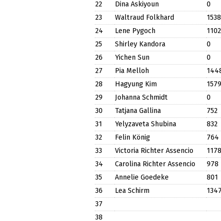
22
Dina Askiyoun
0
23
Waltraud Folkhard
1538
24
Lene Pygoch
1102
25
Shirley Kandora
0
26
Yichen Sun
0
27
Pia Melloh
144
28
Hagyung Kim
157
29
Johanna Schmidt
0
30
Tatjana Gallina
752
31
Yelyzaveta Shubina
832
32
Felin König
764
33
Victoria Richter Assencio
117
34
Carolina Richter Assencio
978
35
Annelie Goedeke
801
36
Lea Schirm
134
37
38