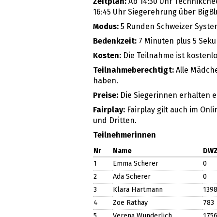
Zeitplan:
Ab 14:30 Uhr Technikchec
16:45 Uhr Siegerehrung über BigB
Modus:
5 Runden Schweizer Syste
Bedenkzeit:
7 Minuten plus 5 Sek
Kosten:
Die Teilnahme ist kostenl
Teilnahmeberechtigt:
Alle Mädche
haben.
Preise:
Die Siegerinnen erhalten 
Fairplay:
Fairplay gilt auch im Onl
und Dritten.
Teilnehmerinnen
Nr
Name
DW
1
Emma Scherer
0
2
Ada Scherer
0
3
Klara Hartmann
139
4
Zoe Rathay
783
5
Verena Wunderlich
175