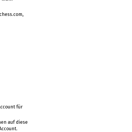
 chess.com,
Account für
nen auf diese
Account.