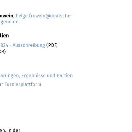
rowein
,
helge.frowein@deutsche-
ugend.de
lien
2024 - Ausschreibung
(PDF,
KB)
aarungen, Ergebnisse und Partien
ur Turnierplattform
n, in der