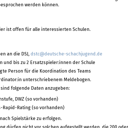
n besprochen werden können.
r ist offen für alle interessierten Schulen.
ben an die DSJ,
dstc@deutsche-schachjugend.de
 und bis zu 2 Ersatzspieler:innen der Schule
agte Person für die Koordination des Teams
rdinator:in unterschriebenem Meldebogen.
n sind folgende Daten anzugeben:
stufe, DWZ (so vorhanden)
s-Rapid-Rating (so vorhanden)
nach Spielstärke zu erfolgen.
ing dürfen nicht vor solchen aufgestellt werden, die 200 ode