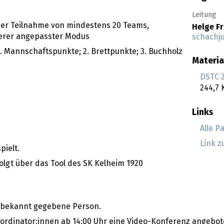
Leitung
ner Teilnahme von mindestens 20 Teams,
Helge F
erer angepasster Modus
schachj
. Mannschaftspunkte; 2. Brettpunkte; 3. Buchholz
Materia
DSTC 
244,7 
Links
Alle P
Link z
pielt.
lgt über das Tool des SK Kelheim 1920
d bekannt gegebene Person.
ordinator:innen ab 14:00 Uhr eine Video-Konferenz angebote