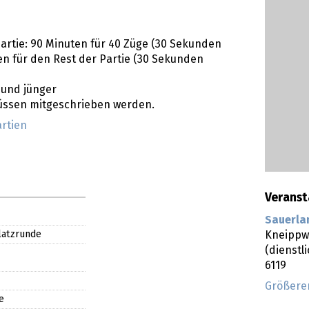
artie: 90 Minuten für 40 Züge (30 Sekunden
en für den Rest der Partie (30 Sekunden
 und jünger
müssen mitgeschrieben werden.
artien
Veranst
Sauerla
Kneippw
platzrunde
(dienstl
6119
Größere
e