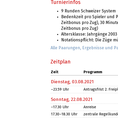
Turnierinfos
9 Runden Schweizer System
Bedenkzeit pro Spieler und P
Zeitbonus pro Zug), 30 Minut
Zeitbonus pro Zug)
Altersklasse: Jahrgänge 2003
Notationspflicht: Die Züge 
Alle Paarungen, Ergebnisse und P
Zeitplan
Zeit
Programm
Dienstag,
03.08.2021
–23.59
Uhr
Antragsfrist 2. Frei
Sonntag,
22.08.2021
–17.30
Uhr
Anreise
17.30​
–18.30
Uhr
zentrale Regelkund