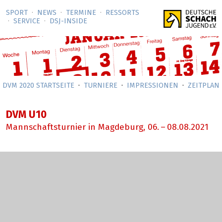
SPORT
NEWS
TERMINE
RESSORTS
SERVICE
DSJ-­INSIDE
DVM 2020 STARTSEITE
TURNIERE
IMPRESSIONEN
ZEITPLAN
DVM U10
Mannschaftsturnier in Magdeburg,
06.
–
08.08.2021