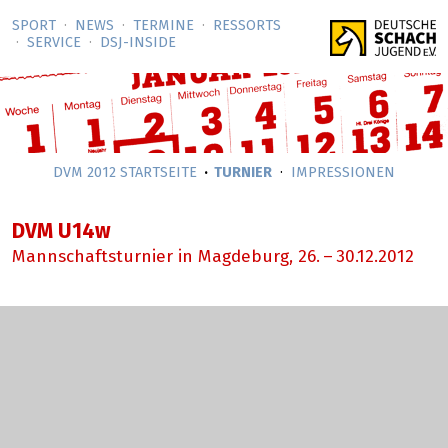
SPORT
NEWS
TERMINE
RESSORTS
SERVICE
DSJ-­INSIDE
DVM 2012 STARTSEITE
TURNIER
IMPRESSIONEN
DVM U14w
Mannschaftsturnier in Magdeburg,
26.
–
30.12.2012