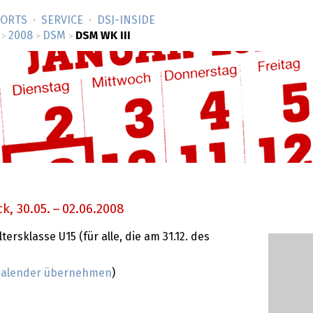
SORTS
SERVICE
DSJ-­INSIDE
2008
DSM
DSM WK III
>
>
>
ck,
30.05.
–
02.06.2008
ersklasse U15 (für alle, die am 31.12. des
nkalender übernehmen
)