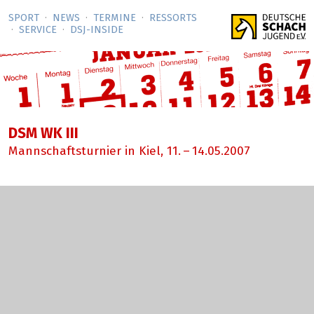
SPORT
NEWS
TERMINE
RESSORTS
SERVICE
DSJ-­INSIDE
DSM WK III
Mannschaftsturnier in Kiel,
11.
–
14.05.2007