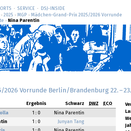
SORTS
SERVICE
DSJ-­INSIDE
2025
MGP
Mädchen-Grand-Prix 2025/2026 Vorrunde
>
>
>
te
Nina Parentin
>
5/2026 Vorrunde Berlin/Brandenburg
22.
–
23
Ergebnis
Schwarz
DWZ
ECO
Ve
La
olla
1 : 0
Nina Parentin
We
ntin
1 : 0
Junyan Tang
Ja
ris
1 : 0
Nina Parentin