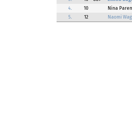
4.
10
Nina Paren
5.
12
Naomi Wag