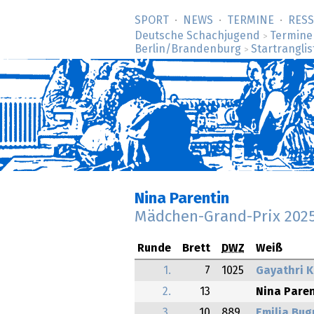
SPORT
NEWS
TERMINE
RES
Deutsche Schachjugend
Termine
>
Berlin/Brandenburg
Startranglis
>
Nina Parentin
Mädchen-Grand-Prix 202
Runde
Brett
DWZ
Weiß
1.
7
1025
Gayathri K
2.
13
Nina Pare
3.
10
889
Emilia Bug