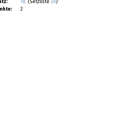
atz:
18.
(Setzliste
20
)
nkte:
2