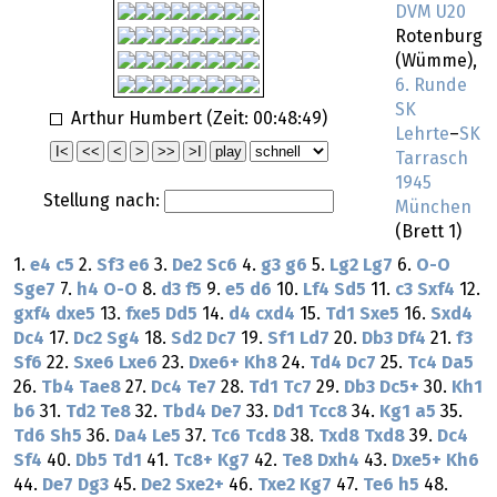
DVM U20
Rotenburg
(Wümme),
6. Runde
SK
Arthur Humbert (Zeit:
00:48:49
)
Lehrte
–
SK
Tarrasch
1945
Stellung nach:
München
(Brett 1)
1.
e4
c5
2.
Sf3
e6
3.
De2
Sc6
4.
g3
g6
5.
Lg2
Lg7
6.
O-O
Sge7
7.
h4
O-O
8.
d3
f5
9.
e5
d6
10.
Lf4
Sd5
11.
c3
Sxf4
12.
gxf4
dxe5
13.
fxe5
Dd5
14.
d4
cxd4
15.
Td1
Sxe5
16.
Sxd4
Dc4
17.
Dc2
Sg4
18.
Sd2
Dc7
19.
Sf1
Ld7
20.
Db3
Df4
21.
f3
Sf6
22.
Sxe6
Lxe6
23.
Dxe6+
Kh8
24.
Td4
Dc7
25.
Tc4
Da5
26.
Tb4
Tae8
27.
Dc4
Te7
28.
Td1
Tc7
29.
Db3
Dc5+
30.
Kh1
b6
31.
Td2
Te8
32.
Tbd4
De7
33.
Dd1
Tcc8
34.
Kg1
a5
35.
Td6
Sh5
36.
Da4
Le5
37.
Tc6
Tcd8
38.
Txd8
Txd8
39.
Dc4
Sf4
40.
Db5
Td1
41.
Tc8+
Kg7
42.
Te8
Dxh4
43.
Dxe5+
Kh6
44.
De7
Dg3
45.
De2
Sxe2+
46.
Txe2
Kg7
47.
Te6
h5
48.