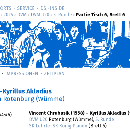
SORTS
SERVICE
DSJ-­INSIDE
2025
DVM
DVM U20
5. Runde
Partie Tisch 6, Brett 6
>
>
>
>
>
IMPRESSIONEN
ZEITPLAN
–Kyrillus Akladius
n Rotenburg (Wümme)
Vincent Chrubasik (1558) – Kyrillus Akladius (
54:46
)
DVM U20
Rotenburg (Wümme),
5. Runde
SK Lehrte
–
SK König Plauen
(Brett 6)