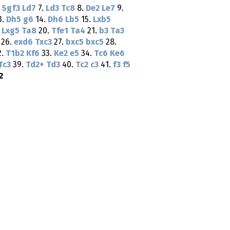
.
Sgf3
Ld7
7.
Ld3
Tc8
8.
De2
Le7
9.
3.
Dh5
g6
14.
Dh6
Lb5
15.
Lxb5
.
Lxg5
Ta8
20.
Tfe1
Ta4
21.
b3
Ta3
26.
exd6
Txc3
27.
bxc5
bxc5
28.
2.
T1b2
Kf6
33.
Ke2
e5
34.
Tc6
Ke6
Tc3
39.
Td2+
Td3
40.
Tc2
c3
41.
f3
f5
2