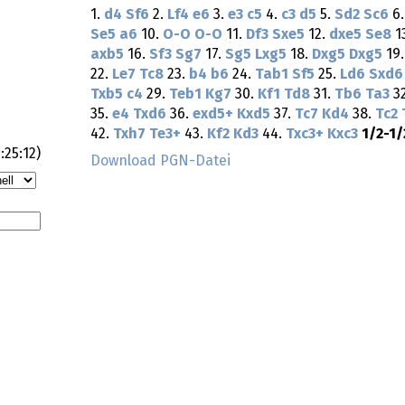
1.
d4
Sf6
2.
Lf4
e6
3.
e3
c5
4.
c3
d5
5.
Sd2
Sc6
6
Se5
a6
10.
O-O
O-O
11.
Df3
Sxe5
12.
dxe5
Se8
1
axb5
16.
Sf3
Sg7
17.
Sg5
Lxg5
18.
Dxg5
Dxg5
19
22.
Le7
Tc8
23.
b4
b6
24.
Tab1
Sf5
25.
Ld6
Sxd6
Txb5
c4
29.
Teb1
Kg7
30.
Kf1
Td8
31.
Tb6
Ta3
3
35.
e4
Txd6
36.
exd5+
Kxd5
37.
Tc7
Kd4
38.
Tc2
42.
Txh7
Te3+
43.
Kf2
Kd3
44.
Txc3+
Kxc3
1/2-1/
:25:12
)
Download PGN-Datei