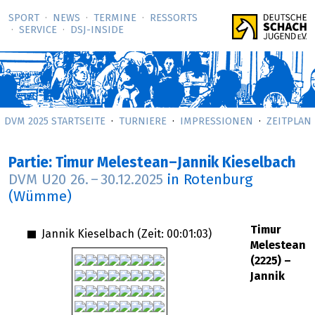
SPORT
NEWS
TERMINE
RESSORTS
SERVICE
DSJ-­INSIDE
DVM 2025 STARTSEITE
TURNIERE
IMPRESSIONEN
ZEITPLAN
Partie: Timur Melestean–Jannik Kieselbach
DVM U20
26.
–
30.12.2025
in Rotenburg
(Wümme)
Timur
Jannik Kieselbach (Zeit:
00:01:03
)
Melestean
(2225) –
Jannik