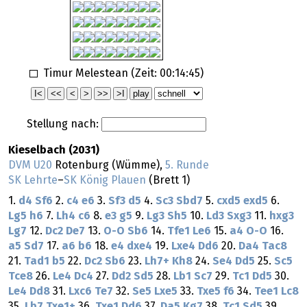
Timur Melestean (Zeit:
00:14:45
)
Stellung nach:
Kieselbach (2031)
DVM U20
Rotenburg (Wümme),
5. Runde
SK Lehrte
–
SK König Plauen
(Brett 1)
1.
d4
Sf6
2.
c4
e6
3.
Sf3
d5
4.
Sc3
Sbd7
5.
cxd5
exd5
6.
Lg5
h6
7.
Lh4
c6
8.
e3
g5
9.
Lg3
Sh5
10.
Ld3
Sxg3
11.
hxg3
Lg7
12.
Dc2
De7
13.
O-O
Sb6
14.
Tfe1
Le6
15.
a4
O-O
16.
a5
Sd7
17.
a6
b6
18.
e4
dxe4
19.
Lxe4
Dd6
20.
Da4
Tac8
21.
Tad1
b5
22.
Dc2
Sb6
23.
Lh7+
Kh8
24.
Se4
Dd5
25.
Sc5
Tce8
26.
Le4
Dc4
27.
Dd2
Sd5
28.
Lb1
Sc7
29.
Tc1
Dd5
30.
Le4
Dd8
31.
Lxc6
Te7
32.
Se5
Lxe5
33.
Txe5
f6
34.
Tee1
Lc8
35.
Lb7
Txe1+
36.
Txe1
Dd6
37.
Da5
Kg7
38.
Tc1
Sd5
39.