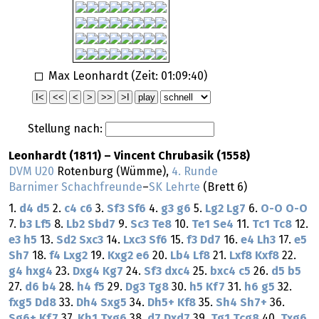
Max Leonhardt (Zeit:
01:09:40
)
Stellung nach:
Leonhardt (1811) – Vincent Chrubasik (1558)
DVM U20
Rotenburg (Wümme),
4. Runde
Barnimer Schachfreunde
–
SK Lehrte
(Brett 6)
1.
d4
d5
2.
c4
c6
3.
Sf3
Sf6
4.
g3
g6
5.
Lg2
Lg7
6.
O-O
O-O
7.
b3
Lf5
8.
Lb2
Sbd7
9.
Sc3
Te8
10.
Te1
Se4
11.
Tc1
Tc8
12.
e3
h5
13.
Sd2
Sxc3
14.
Lxc3
Sf6
15.
f3
Dd7
16.
e4
Lh3
17.
e5
Sh7
18.
f4
Lxg2
19.
Kxg2
e6
20.
Lb4
Lf8
21.
Lxf8
Kxf8
22.
g4
hxg4
23.
Dxg4
Kg7
24.
Sf3
dxc4
25.
bxc4
c5
26.
d5
b5
27.
d6
b4
28.
h4
f5
29.
Dg3
Tg8
30.
h5
Kf7
31.
h6
g5
32.
fxg5
Dd8
33.
Dh4
Sxg5
34.
Dh5+
Kf8
35.
Sh4
Sh7+
36.
Sg6+
Kf7
37.
Kh1
Txg6
38.
d7
Dxd7
39.
Tg1
Tcg8
40.
Txg6