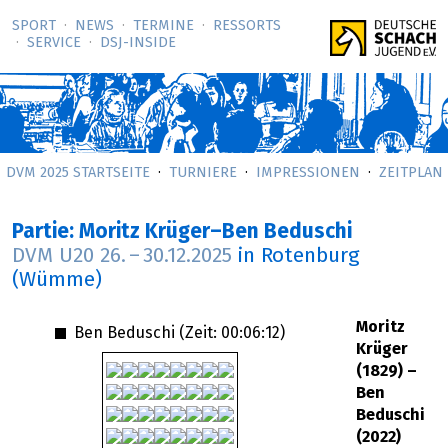
SPORT
NEWS
TERMINE
RESSORTS
SERVICE
DSJ-­INSIDE
DVM 2025 STARTSEITE
TURNIERE
IMPRESSIONEN
ZEITPLAN
Partie: Moritz Krüger–Ben Beduschi
DVM U20
26.
–
30.12.2025
in Rotenburg
(Wümme)
Moritz
Ben Beduschi (Zeit:
00:06:12
)
Krüger
(1829) –
Ben
Beduschi
(2022)