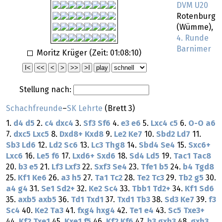
DVM U20
Rotenburg
(Wümme),
4. Runde
Barnimer
Moritz Krüger (Zeit:
01:08:10
)
Stellung nach:
Schachfreunde
–
SK Lehrte
(Brett 3)
1.
d4
d5
2.
c4
dxc4
3.
Sf3
Sf6
4.
e3
e6
5.
Lxc4
c5
6.
O-O
a6
7.
dxc5
Lxc5
8.
Dxd8+
Kxd8
9.
Le2
Ke7
10.
Sbd2
Ld7
11.
Sb3
Ld6
12.
Ld2
Sc6
13.
Lc3
Thg8
14.
Sbd4
Se4
15.
Sxc6+
Lxc6
16.
Le5
f6
17.
Lxd6+
Sxd6
18.
Sd4
Ld5
19.
Tac1
Tac8
20.
b3
e5
21.
Lf3
Lxf3
22.
Sxf3
Se4
23.
Tfe1
b5
24.
b4
Tgd8
25.
Kf1
Ke6
26.
a3
h5
27.
Ta1
Tc2
28.
Te2
Tc3
29.
Tb2
g5
30.
a4
g4
31.
Se1
Sd2+
32.
Ke2
Sc4
33.
Tbb1
Td2+
34.
Kf1
Sd6
35.
axb5
axb5
36.
Td1
Txd1
37.
Txd1
Tb3
38.
Sd3
Ke7
39.
f3
Sc4
40.
Ke2
Ta3
41.
fxg4
hxg4
42.
Te1
e4
43.
Sc5
Txe3+
44.
Kf2
Txe1
45.
Kxe1
f5
46.
Kf2
Kf6
47.
h3
gxh3
48.
gxh3