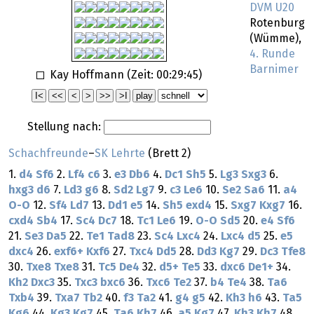
DVM U20
Rotenburg
(Wümme),
4. Runde
Barnimer
Kay Hoffmann (Zeit:
00:29:45
)
Stellung nach:
Schachfreunde
–
SK Lehrte
(Brett 2)
1.
d4
Sf6
2.
Lf4
c6
3.
e3
Db6
4.
Dc1
Sh5
5.
Lg3
Sxg3
6.
hxg3
d6
7.
Ld3
g6
8.
Sd2
Lg7
9.
c3
Le6
10.
Se2
Sa6
11.
a4
O-O
12.
Sf4
Ld7
13.
Dd1
e5
14.
Sh5
exd4
15.
Sxg7
Kxg7
16.
cxd4
Sb4
17.
Sc4
Dc7
18.
Tc1
Le6
19.
O-O
Sd5
20.
e4
Sf6
21.
Se3
Da5
22.
Te1
Tad8
23.
Sc4
Lxc4
24.
Lxc4
d5
25.
e5
dxc4
26.
exf6+
Kxf6
27.
Txc4
Dd5
28.
Dd3
Kg7
29.
Dc3
Tfe8
30.
Txe8
Txe8
31.
Tc5
De4
32.
d5+
Te5
33.
dxc6
De1+
34.
Kh2
Dxc3
35.
Txc3
bxc6
36.
Txc6
Te2
37.
b4
Te4
38.
Ta6
Txb4
39.
Txa7
Tb2
40.
f3
Ta2
41.
g4
g5
42.
Kh3
h6
43.
Ta5
Kg6
44.
Kg3
Kg7
45.
Ta6
Kh7
46.
a5
Kg7
47.
Kh3
Kh7
48.