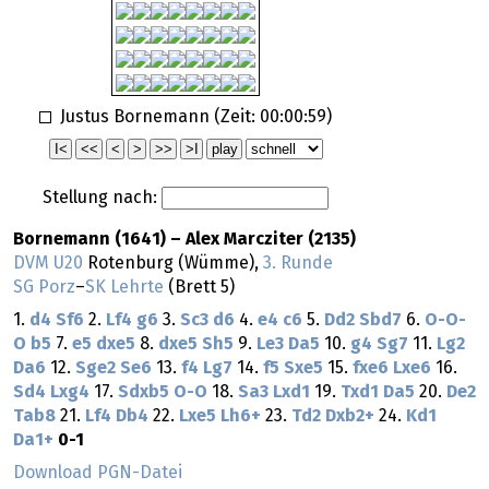
Justus Bornemann (Zeit:
00:00:59
)
Stellung nach:
Bornemann (1641) – Alex Marcziter (2135)
DVM U20
Rotenburg (Wümme),
3. Runde
SG Porz
–
SK Lehrte
(Brett 5)
1.
d4
Sf6
2.
Lf4
g6
3.
Sc3
d6
4.
e4
c6
5.
Dd2
Sbd7
6.
O-O-
O
b5
7.
e5
dxe5
8.
dxe5
Sh5
9.
Le3
Da5
10.
g4
Sg7
11.
Lg2
Da6
12.
Sge2
Se6
13.
f4
Lg7
14.
f5
Sxe5
15.
fxe6
Lxe6
16.
Sd4
Lxg4
17.
Sdxb5
O-O
18.
Sa3
Lxd1
19.
Txd1
Da5
20.
De2
Tab8
21.
Lf4
Db4
22.
Lxe5
Lh6+
23.
Td2
Dxb2+
24.
Kd1
Da1+
0-1
Download PGN-Datei