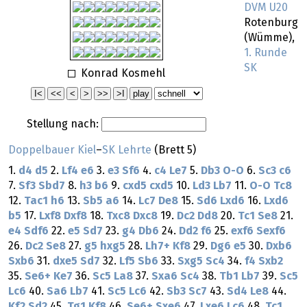
DVM U20
Rotenburg
(Wümme),
1. Runde
SK
Konrad Kosmehl
Stellung nach:
Doppelbauer Kiel
–
SK Lehrte
(Brett 5)
1.
d4
d5
2.
Lf4
e6
3.
e3
Sf6
4.
c4
Le7
5.
Db3
O-O
6.
Sc3
c6
7.
Sf3
Sbd7
8.
h3
b6
9.
cxd5
cxd5
10.
Ld3
Lb7
11.
O-O
Tc8
12.
Tac1
h6
13.
Sb5
a6
14.
Lc7
De8
15.
Sd6
Lxd6
16.
Lxd6
b5
17.
Lxf8
Dxf8
18.
Txc8
Dxc8
19.
Dc2
Dd8
20.
Tc1
Se8
21.
e4
Sdf6
22.
e5
Sd7
23.
g4
Db6
24.
Dd2
f6
25.
exf6
Sexf6
26.
Dc2
Se8
27.
g5
hxg5
28.
Lh7+
Kf8
29.
Dg6
e5
30.
Dxb6
Sxb6
31.
dxe5
Sd7
32.
Lf5
Sb6
33.
Sxg5
Sc4
34.
f4
Sxb2
35.
Se6+
Ke7
36.
Sc5
La8
37.
Sxa6
Sc4
38.
Tb1
Lb7
39.
Sc5
Lc6
40.
Sa6
Lb7
41.
Sc5
Lc6
42.
Sb3
Sc7
43.
Sd4
Le8
44.
Kf2
Sd2
45.
Tg1
Kf8
46.
Se6+
Sxe6
47.
Lxe6
Lc6
48.
Tc1