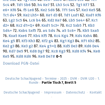
Sc4
49.
Td1
Sb6
50.
h4
Ke7
51.
Lh3
Sc4
52.
Tg1
Kf7
53.
e6+
Kf6
54.
f5
Le8
55.
Ke2
Sd6
56.
Tf1
Se4
57.
Ke3
Ke5
58.
Tc1
d4+
59.
Ke2
Lh5+
60.
Ke1
d3
61.
Td1
Lxd1
62.
Kxd1
Kf6
63.
Lg2
Sc5
64.
Lc6
b4
65.
Kd2
Ke7
66.
Lb5
Se4+
67.
Kc1
d2+
68.
Kc2
d1=Q+
69.
Kxd1
Sc3+
70.
Kc2
Sxb5
71.
Kb3
Sd4+
72.
Kxb4
Sxf5
73.
a4
Sd4
74.
a5
Sc6+
75.
Kb5
Sxa5
76.
Kxa5
Kxe6
77.
Kb4
Kf5
78.
Kc4
Kg4
79.
Kd4
Kxh4
80.
Ke4
g5
81.
Kf3
Kh3
82.
Kf2
g4
83.
Kg1
Kg3
84.
Kf1
Kh2
85.
Ke2
g3
86.
Ke3
g2
87.
Ke4
g1=Q
88.
Kd5
De3
89.
Kd6
De4
90.
Kd7
De5
91.
Kd8
Dg7
92.
Kc8
Kg3
93.
Kd8
Kf4
94.
Ke8
Ke5
95.
Kd8
Kd6
96.
Ke8
De7#
0-1
Download PGN-Datei
Deutsche Schachjugend
Termine
2025
DVM
DVM U20
1.
>
>
>
>
>
Runde
Partie Tisch 7, Brett 5
>
Deutsche Schachjugend
Impressum
Datenschutz
Kontakt