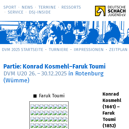
SPORT
NEWS
TERMINE
RESSORTS
SERVICE
DSJ-­INSIDE
DVM 2025 STARTSEITE
TURNIERE
IMPRESSIONEN
ZEITPLAN
Partie: Konrad Kosmehl–Faruk Toumi
DVM U20
26.
–
30.12.2025
in Rotenburg
(Wümme)
Konrad
Faruk Toumi
Kosmehl
(1661) –
Faruk
Toumi
(1852)