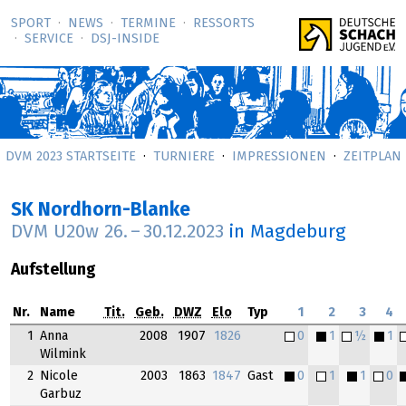
SPORT
NEWS
TERMINE
RESSORTS
SERVICE
DSJ-­INSIDE
DVM 2023 STARTSEITE
TURNIERE
IMPRESSIONEN
ZEITPLAN
SK Nordhorn-Blanke
DVM U20w
26.
–
30.12.2023
in Magdeburg
Aufstellung
Nr.
Name
Tit.
Geb.
DWZ
Elo
Typ
1
2
3
4
1
Anna
2008
1907
1826
0
1
½
1
Wilmink
2
Nicole
2003
1863
1847
Gast
0
1
1
0
Garbuz