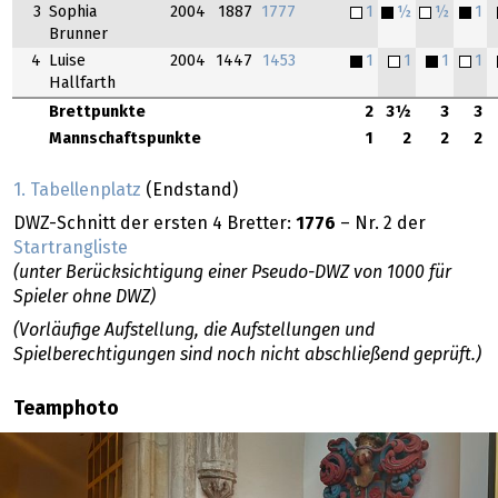
3
Sophia
2004
1887
1777
1
½
½
1
Brunner
4
Luise
2004
1447
1453
1
1
1
1
Hallfarth
Brettpunkte
2
3½
3
3
Mannschaftspunkte
1
2
2
2
1. Tabellenplatz
(Endstand)
DWZ-Schnitt der ersten 4 Bretter:
1776
– Nr. 2 der
Startrangliste
(unter Berücksichtigung einer Pseudo-DWZ von 1000 für
Spieler ohne DWZ)
(Vorläufige Aufstellung, die Aufstellungen und
Spielberechtigungen sind noch nicht abschließend geprüft.)
Teamphoto