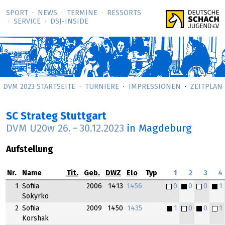
SPORT
NEWS
TERMINE
RESSORTS
SERVICE
DSJ-­INSIDE
DVM 2023 STARTSEITE
TURNIERE
IMPRESSIONEN
ZEITPLAN
SC Strateg Stuttgart
DVM U20w
26.
–
30.12.2023
in Magdeburg
Aufstellung
Nr.
Name
Tit.
Geb.
DWZ
Elo
Typ
1
2
3
4
1
Sofiia
2006
1413
1456
0
0
0
1
Sokyrko
2
Sofiia
2009
1450
1435
1
0
0
1
Korshak