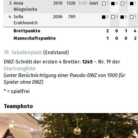
3
Anna
2010
1326
1455
Gast
1
0
1
1
Bilogolovko
4
Sofia
2006
789
0
0
0
1
Erakhnovich
Brettpunkte
2
0
1
4
Mannschaftspunkte
1
0
0
2
19. Tabellenplatz
(Endstand)
DWZ-Schnitt der ersten 4 Bretter:
1245
– Nr. 19 der
Startrangliste
(unter Berücksichtigung einer Pseudo-DWZ von 1000 für
Spieler ohne DWZ)
* = spielfrei
Teamphoto