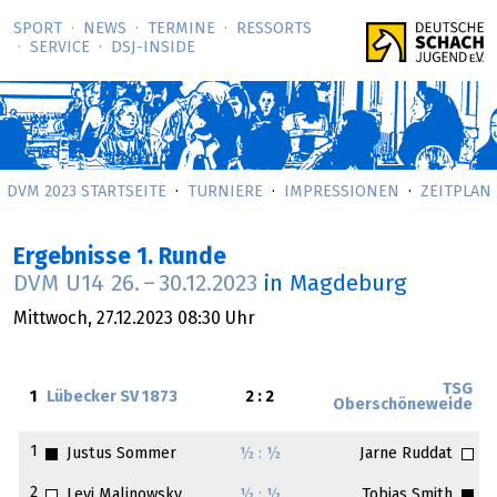
SPORT
NEWS
TERMINE
RESSORTS
SERVICE
DSJ-­INSIDE
DVM 2023 STARTSEITE
TURNIERE
IMPRESSIONEN
ZEITPLAN
Ergebnisse 1. Runde
DVM U14
26.
–
30.12.2023
in Magdeburg
Mittwoch,
27.12.2023
08:30 Uhr
TSG
1
Lübecker SV 1873
2 : 2
Oberschöneweide
1
Justus Sommer
½ : ½
Jarne Ruddat
2
Levi Malinowsky
½ : ½
Tobias Smith