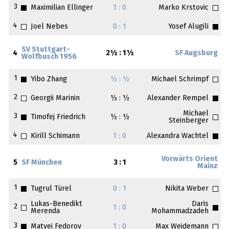
3
Maximilian Ellinger
1 : 0
Marko Krstovic
4
Joel Nebes
0 : 1
Yosef Alugili
SV Stuttgart-
4
2½ : 1½
SF Augsburg
Wolfbusch 1956
1
Yibo Zhang
½ : ½
Michael Schrimpf
2
Georgii Marinin
½ : ½
Alexander Rempel
Michael
3
Timofej Friedrich
½ : ½
Steinberger
4
Kirill Schimann
1 : 0
Alexandra Wachtel
Vorwärts Orient
5
SF München
3 : 1
Mainz
1
Tugrul Türel
0 : 1
Nikita Weber
Lukas-Benedikt
Daris
2
1 : 0
Merenda
Mohammadzadeh
3
Matvei Fedorov
1 : 0
Max Weidemann