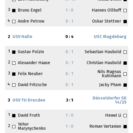
3
Bruno Engel
1 : 0
Hannes Ollhoff
4
Andre Petrow
0 : 1
Oskar Stettner
2
USV Halle
0 : 4
USC Magdeburg
1
Gustav Polzin
0 : 1
Sebastian Haubold
2
Alexander Haase
0 : 1
Christian Haubold
Nils Magnus
3
Felix Neuber
0 : 1
Kuhlmann
4
David Fritzsche
0 : 1
Jacky Pham
Düsseldorfer SK
3
USV TU Dresden
3 : 1
14/25
1
David Fruth
1 : 0
Hewei Li
Yehor
2
1 : 0
Roman Vartanian
Marynychenko