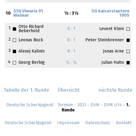
SSV Vimaria 91
SG Kaiserslautern
10
½ : 3½
Weimar
1905
Otto Richard
1
0 : 1
Levent Klein
Beberhold
2
Leonas Bock
0 : 1
Peter Steinbrenner
3
Alexej Kalinin
0 : 1
Jonas Arne
4
Georg Berbig
½ : ½
Julian Hahn
Tabelle der 1. Runde
Übersicht
nächste Runde
Deutsche Schachjugend
Termine
2023
DVM
DVM U14
1.
>
>
>
>
>
Runde
Deutsche Schachjugend
Impressum
Datenschutz
Kontakt