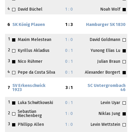
4
David Büchel
1 : 0
Noah Wolf
6
SK König Plauen
1 : 3
Hamburger SK 1830
1
Maxim Melestean
1 : 0
David Goldmann
2
Kyrillus Akladius
0 : 1
Yunong Elias Lu
3
Nico Rühmer
0 : 1
Julian Braun
4
Pepe da Costa Silva
0 : 1
Alexander Borgert
SV Erkenschwick
SC Untergrombach
7
3 : 1
1923
46
1
Luka Schwitkowski
0 : 1
Levin Uyar
Sebastian
2
1 : 0
Niklas Jung
Riechenberg
3
Phillipp Allen
1 : 0
Levin Wettstein