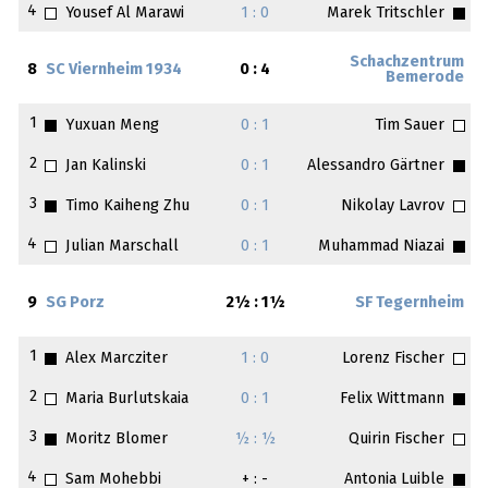
4
Yousef Al Marawi
1 : 0
Marek Tritschler
Schachzentrum
8
SC Viernheim 1934
0 : 4
Bemerode
1
Yuxuan Meng
0 : 1
Tim Sauer
2
Jan Kalinski
0 : 1
Alessandro Gärtner
3
Timo Kaiheng Zhu
0 : 1
Nikolay Lavrov
4
Julian Marschall
0 : 1
Muhammad Niazai
9
SG Porz
2½ : 1½
SF Tegernheim
1
Alex Marcziter
1 : 0
Lorenz Fischer
2
Maria Burlutskaia
0 : 1
Felix Wittmann
3
Moritz Blomer
½ : ½
Quirin Fischer
4
Sam Mohebbi
+ : -
Antonia Luible