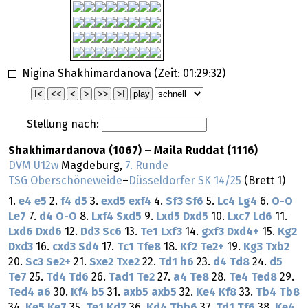
Nigina Shakhimardanova (Zeit:
01:29:32
)
Stellung nach:
Shakhimardanova (1067) – Maila Ruddat (1116)
DVM U12w
Magdeburg,
7. Runde
TSG Oberschöneweide
–
Düsseldorfer SK 14/25
(Brett 1)
1.
e4
e5
2.
f4
d5
3.
exd5
exf4
4.
Sf3
Sf6
5.
Lc4
Lg4
6.
O-O
Le7
7.
d4
O-O
8.
Lxf4
Sxd5
9.
Lxd5
Dxd5
10.
Lxc7
Ld6
11.
Lxd6
Dxd6
12.
Dd3
Sc6
13.
Te1
Lxf3
14.
gxf3
Dxd4+
15.
Kg2
Dxd3
16.
cxd3
Sd4
17.
Tc1
Tfe8
18.
Kf2
Te2+
19.
Kg3
Txb2
20.
Sc3
Se2+
21.
Sxe2
Txe2
22.
Td1
h6
23.
d4
Td8
24.
d5
Te7
25.
Td4
Td6
26.
Tad1
Te2
27.
a4
Te8
28.
Te4
Ted8
29.
Ted4
a6
30.
Kf4
b5
31.
axb5
axb5
32.
Ke4
Kf8
33.
Tb4
Tb8
34.
Ke5
Ke7
35.
Te1
Kd7
36.
Kd4
Tbb6
37.
Td1
Tf6
38.
Ke4