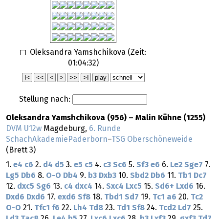
Oleksandra Yamshchikova (Zeit:
01:04:32
)
Stellung nach:
Oleksandra Yamshchikova (956) – Malin Kühne (1255)
DVM U12w
Magdeburg,
6. Runde
SchachAkademiePaderborn
–
TSG Oberschöneweide
(Brett 3)
1.
e4
c6
2.
d4
d5
3.
e5
c5
4.
c3
Sc6
5.
Sf3
e6
6.
Le2
Sge7
7.
Lg5
Db6
8.
O-O
Db4
9.
b3
Dxb3
10.
Sbd2
Db6
11.
Tb1
Dc7
12.
dxc5
Sg6
13.
c4
dxc4
14.
Sxc4
Lxc5
15.
Sd6+
Lxd6
16.
Dxd6
Dxd6
17.
exd6
Sf8
18.
Tbd1
Sd7
19.
Tc1
a6
20.
Tc2
O-O
21.
Tfc1
f6
22.
Lh4
Td8
23.
Td1
Sf8
24.
Tcd2
Ld7
25.
Ld3
Tac8
26.
Le4
b5
27.
Lxc6
Lxc6
28.
h3
Lxf3
29.
gxf3
Td7