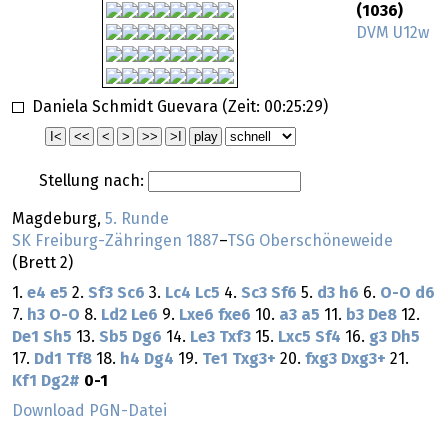
(1036)
DVM U12w
Daniela Schmidt Guevara (Zeit:
00:25:29
)
Stellung nach:
Magdeburg,
5. Runde
SK Freiburg-Zähringen 1887
–
TSG Oberschöneweide
(Brett 2)
1.
e4
e5
2.
Sf3
Sc6
3.
Lc4
Lc5
4.
Sc3
Sf6
5.
d3
h6
6.
O-O
d6
7.
h3
O-O
8.
Ld2
Le6
9.
Lxe6
fxe6
10.
a3
a5
11.
b3
De8
12.
De1
Sh5
13.
Sb5
Dg6
14.
Le3
Txf3
15.
Lxc5
Sf4
16.
g3
Dh5
17.
Dd1
Tf8
18.
h4
Dg4
19.
Te1
Txg3+
20.
fxg3
Dxg3+
21.
Kf1
Dg2#
0-1
Download PGN-Datei