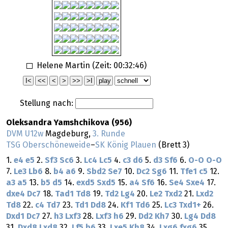
Helene Martin (Zeit:
00:32:46
)
Stellung nach:
Oleksandra Yamshchikova (956)
DVM U12w
Magdeburg,
3. Runde
TSG Oberschöneweide
–
SK König Plauen
(Brett 3)
1.
e4
e5
2.
Sf3
Sc6
3.
Lc4
Lc5
4.
c3
d6
5.
d3
Sf6
6.
O-O
O-O
7.
Le3
Lb6
8.
b4
a6
9.
Sbd2
Se7
10.
Dc2
Sg6
11.
Tfe1
c5
12.
a3
a5
13.
b5
d5
14.
exd5
Sxd5
15.
a4
Sf6
16.
Se4
Sxe4
17.
dxe4
Dc7
18.
Tad1
Td8
19.
Td2
Lg4
20.
Le2
Txd2
21.
Lxd2
Td8
22.
c4
Td7
23.
Td1
Dd8
24.
Kf1
Td6
25.
Lc3
Txd1+
26.
Dxd1
Dc7
27.
h3
Lxf3
28.
Lxf3
h6
29.
Dd2
Kh7
30.
Lg4
Dd8
31.
Dxd8
Lxd8
32.
Lf5
b6
33.
Lxe5
Kh8
34.
Lxg6
fxg6
35.