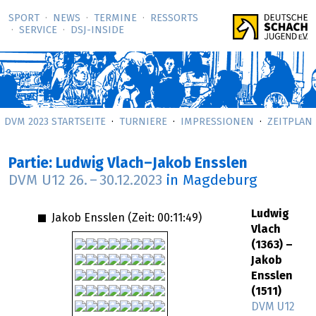
SPORT
NEWS
TERMINE
RESSORTS
SERVICE
DSJ-­INSIDE
DVM 2023 STARTSEITE
TURNIERE
IMPRESSIONEN
ZEITPLAN
Partie: Ludwig Vlach–Jakob Ensslen
DVM U12
26.
–
30.12.2023
in Magdeburg
Ludwig
Jakob Ensslen (Zeit:
00:11:49
)
Vlach
(1363) –
Jakob
Ensslen
(1511)
DVM U12