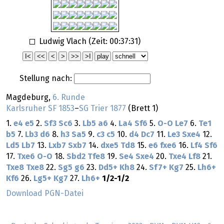
Ludwig Vlach (Zeit:
00:37:31
)
Stellung nach:
Magdeburg,
6. Runde
Karlsruher SF 1853
–
SG Trier 1877
(Brett 1)
1.
e4
e5
2.
Sf3
Sc6
3.
Lb5
a6
4.
La4
Sf6
5.
O-O
Le7
6.
Te1
b5
7.
Lb3
d6
8.
h3
Sa5
9.
c3
c5
10.
d4
Dc7
11.
Le3
Sxe4
12.
Ld5
Lb7
13.
Lxb7
Sxb7
14.
dxe5
Td8
15.
e6
fxe6
16.
Lf4
Sf6
17.
Txe6
O-O
18.
Sbd2
Tfe8
19.
Se4
Sxe4
20.
Txe4
Lf8
21.
Txe8
Txe8
22.
Sg5
g6
23.
Dd5+
Kh8
24.
Sf7+
Kg7
25.
Lh6+
Kf6
26.
Lg5+
Kg7
27.
Lh6+
1/2-1/2
Download PGN-Datei