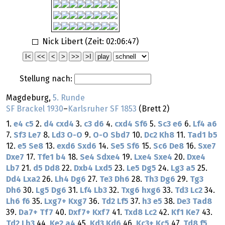
Nick Libert (Zeit:
02:06:47
)
Stellung nach:
Magdeburg,
5. Runde
SF Brackel 1930
–
Karlsruher SF 1853
(Brett 2)
1.
e4
c5
2.
d4
cxd4
3.
c3
d6
4.
cxd4
Sf6
5.
Sc3
e6
6.
Lf4
a6
7.
Sf3
Le7
8.
Ld3
O-O
9.
O-O
Sbd7
10.
Dc2
Kh8
11.
Tad1
b5
12.
e5
Se8
13.
exd6
Sxd6
14.
Se5
Sf6
15.
Sc6
De8
16.
Sxe7
Dxe7
17.
Tfe1
b4
18.
Se4
Sdxe4
19.
Lxe4
Sxe4
20.
Dxe4
Lb7
21.
d5
Dd8
22.
Dxb4
Lxd5
23.
Le5
Dg5
24.
Lg3
a5
25.
Dd4
Lxa2
26.
Lh4
Dg6
27.
Te3
Dh6
28.
Th3
Dg6
29.
Tg3
Dh6
30.
Lg5
Dg6
31.
Lf4
Lb3
32.
Txg6
hxg6
33.
Td3
Lc2
34.
Lh6
f6
35.
Lxg7+
Kxg7
36.
Td2
Lf5
37.
h3
e5
38.
De3
Tad8
39.
Da7+
Tf7
40.
Dxf7+
Kxf7
41.
Txd8
Lc2
42.
Kf1
Ke7
43.
Td2
Lb3
44.
Ke2
a4
45.
Kd3
Kd6
46.
Kc3+
Kc5
47.
Td8
f5