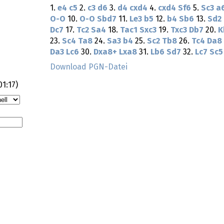
1.
e4
c5
2.
c3
d6
3.
d4
cxd4
4.
cxd4
Sf6
5.
Sc3
a
O-O
10.
O-O
Sbd7
11.
Le3
b5
12.
b4
Sb6
13.
Sd2
Dc7
17.
Tc2
Sa4
18.
Tac1
Sxc3
19.
Txc3
Db7
20.
K
23.
Sc4
Ta8
24.
Sa3
b4
25.
Sc2
Tb8
26.
Tc4
Da8
Da3
Lc6
30.
Dxa8+
Lxa8
31.
Lb6
Sd7
32.
Lc7
Sc5
Download PGN-Datei
01:17
)