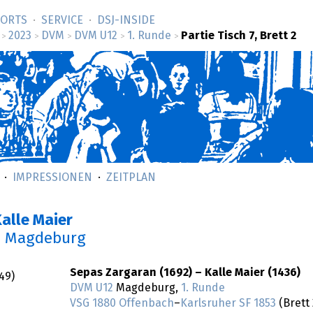
SORTS
SERVICE
DSJ-­INSIDE
2023
DVM
DVM U12
1. Runde
Partie Tisch 7, Brett 2
>
>
>
>
>
IMPRESSIONEN
ZEITPLAN
alle Maier
n Magdeburg
Sepas Zargaran (1692) – Kalle Maier (1436)
:49
)
DVM U12
Magdeburg,
1. Runde
VSG 1880 Offenbach
–
Karlsruher SF 1853
(Brett 