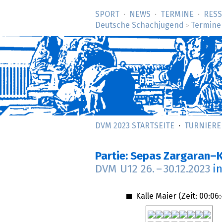
SPORT
NEWS
TERMINE
RES
Deutsche Schachjugend
Termine
>
DVM 2023 STARTSEITE
TURNIERE
Partie: Sepas Zargaran–K
DVM U12
26.
–
30.12.2023
i
Kalle Maier (Zeit:
00:06