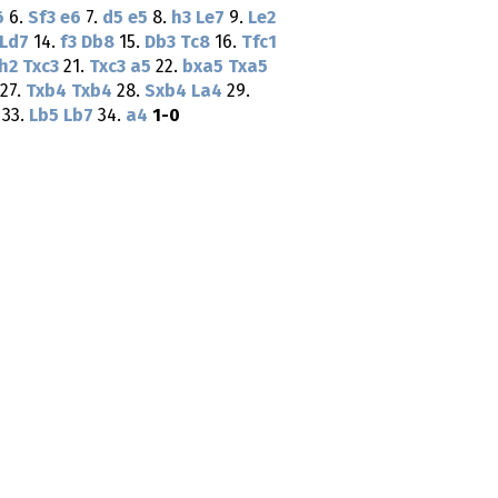
6
6.
Sf3
e6
7.
d5
e5
8.
h3
Le7
9.
Le2
Ld7
14.
f3
Db8
15.
Db3
Tc8
16.
Tfc1
h2
Txc3
21.
Txc3
a5
22.
bxa5
Txa5
27.
Txb4
Txb4
28.
Sxb4
La4
29.
33.
Lb5
Lb7
34.
a4
1-0