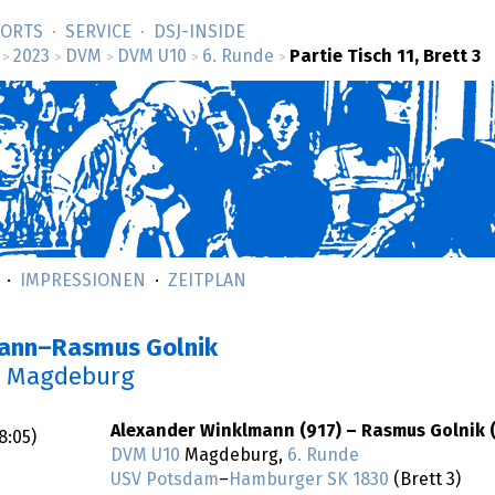
SORTS
SERVICE
DSJ-­INSIDE
2023
DVM
DVM U10
6. Runde
Partie Tisch 11, Brett 3
>
>
>
>
>
IMPRESSIONEN
ZEITPLAN
mann–Rasmus Golnik
n Magdeburg
Alexander Winklmann (917) – Rasmus Golnik 
8:05
)
DVM U10
Magdeburg,
6. Runde
USV Potsdam
–
Hamburger SK 1830
(Brett 3)