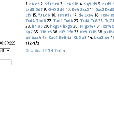
1.
e4
e5
2.
Sf3
Sc6
3.
Lc4
Sf6
4.
Sg5
d5
5.
exd5
Lxd5
Dd7
9.
O-O
Sd4
10.
De4
Sxc2
11.
Dxc2
Dxd
Lf5
15.
f3
Ld6
16.
Te1
Kf7
17.
d4
Lxe4
18.
Txe4
e
Txd4
Thd8
22.
Tad1
Txd4
23.
Txd4
Tc8
24.
Td7
28.
h4
a5
29.
hxg5+
hxg5
30.
f4
gxf4+
31.
Kxf4
Kg7
35.
Tf6
c5
36.
Kf5
Tf8
37.
Ke5
Txf6
38.
gxf6
a4
bxa4
42.
Kxc4
Ke6
43.
Kb5
a3
44.
bxa3
a4
4
00:09:22
)
1/2-1/2
Download PGN-Datei