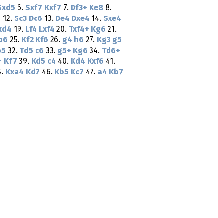
Sxd5
6.
Sxf7
Kxf7
7.
Df3+
Ke8
8.
5
12.
Sc3
Dc6
13.
De4
Dxe4
14.
Sxe4
xd4
19.
Lf4
Lxf4
20.
Txf4+
Kg6
21.
b6
25.
Kf2
Kf6
26.
g4
h6
27.
Kg3
g5
b5
32.
Td5
c6
33.
g5+
Kg6
34.
Td6+
+
Kf7
39.
Kd5
c4
40.
Kd4
Kxf6
41.
5.
Kxa4
Kd7
46.
Kb5
Kc7
47.
a4
Kb7