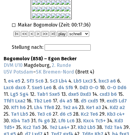
Makar Bogomolov (Zeit:
00:17:36
)
Stellung nach:
Bogomolov (858) – Egon Becker
DVM U10
Magdeburg,
2. Runde
USV Potsdam
–
SK Bremen-Nord
(Brett 4)
1.
e4
e5
2.
Sf3
Sc6
3.
Sc3
Lb4
4.
Lb5
Lxc3
5.
bxc3
a6
6.
Lxc6
dxc6
7.
Sxe5
Le6
8.
d4
Sf6
9.
Dd3
O-O
10.
O-O
Dd6
11.
Lg5
Sg4
12.
Tab1
Sxe5
13.
dxe5
Dxd3
14.
cxd3
b6
15.
Tfd1
Lxa2
16.
Tb2
Le6
17.
d4
a5
18.
d5
cxd5
19.
exd5
Ld7
20.
Kf1
h6
21.
Lh4
Tfe8
22.
Te2
a4
23.
Ke1
a3
24.
Kd2
a2
25.
Ta1
Lb5
26.
Te3
c6
27.
d6
c5
28.
Kc2
Te6
29.
Kb3
c4+
30.
Kb4
Ta5
31.
f4
g6
32.
Lf6
Lc6
33.
Kxc4
Tc5+
34.
Kd3
Td5+
35.
Kc2
Ta5
36.
Te2
La4+
37.
Kb2
Lb5
38.
Td2
Ta4
39.
g3
g5
40.
d7
Lxd7
41.
Txd7
gxf4
42.
Td8+
Kh7
43.
h4
fxg3