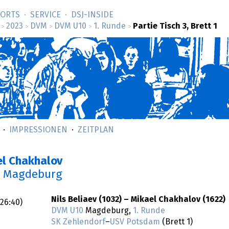
SORTS
SERVICE
DSJ-­INSIDE
2023
DVM
DVM U10
1. Runde
Partie Tisch 3, Brett 1
>
>
>
>
>
IMPRESSIONEN
ZEITPLAN
el Chakhalov
n Magdeburg
Nils Beliaev (1032) – Mikael Chakhalov (1622)
:26:40
)
DVM U10
Magdeburg,
1. Runde
SK Zehlendorf
–
USV Potsdam
(Brett 1)