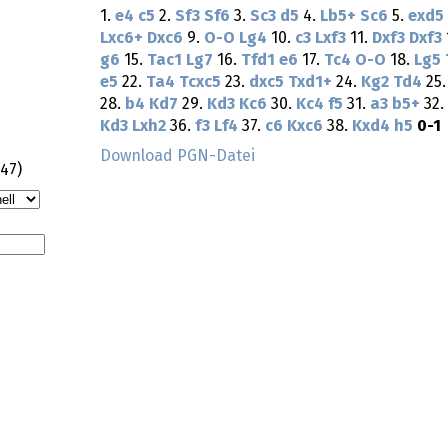
1.
e4
c5
2.
Sf3
Sf6
3.
Sc3
d5
4.
Lb5+
Sc6
5.
exd5
Lxc6+
Dxc6
9.
O-O
Lg4
10.
c3
Lxf3
11.
Dxf3
Dxf3
g6
15.
Tac1
Lg7
16.
Tfd1
e6
17.
Tc4
O-O
18.
Lg5
e5
22.
Ta4
Tcxc5
23.
dxc5
Txd1+
24.
Kg2
Td4
25
28.
b4
Kd7
29.
Kd3
Kc6
30.
Kc4
f5
31.
a3
b5+
32.
Kd3
Lxh2
36.
f3
Lf4
37.
c6
Kxc6
38.
Kxd4
h5
0-1
Download PGN-Datei
:47
)