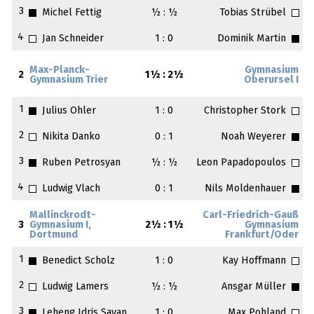
3
Michel Fettig
½ : ½
Tobias Strübel
4
Jan Schneider
1 : 0
Dominik Martin
Max-Planck-
Gymnasium
2
1½ : 2½
Gymnasium Trier
Oberursel I
1
Julius Ohler
1 : 0
Christopher Stork
2
Nikita Danko
0 : 1
Noah Weyerer
3
Ruben Petrosyan
½ : ½
Leon Papadopoulos
4
Ludwig Vlach
0 : 1
Nils Moldenhauer
Mallinckrodt-
Carl-Friedrich-Gauß
3
Gymnasium I,
2½ : 1½
Gymnasium
Dortmund
Frankfurt/Oder
1
Benedict Scholz
1 : 0
Kay Hoffmann
2
Ludwig Lamers
½ : ½
Ansgar Müller
3
Leheng Idris Sayan
1 : 0
Max Pohland