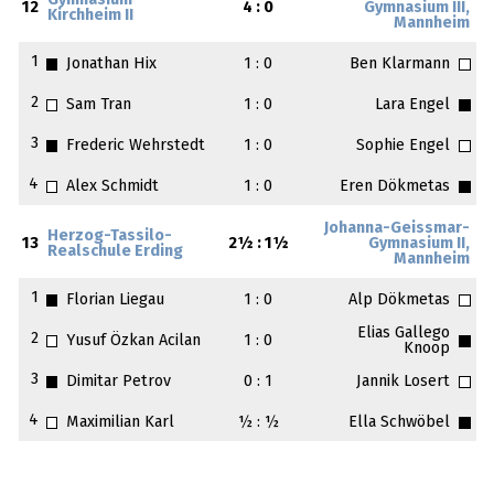
Gymnasium
12
4 : 0
Gymnasium III,
Kirchheim II
Mannheim
1
Jonathan Hix
1 : 0
Ben Klarmann
2
Sam Tran
1 : 0
Lara Engel
3
Frederic Wehrstedt
1 : 0
Sophie Engel
4
Alex Schmidt
1 : 0
Eren Dökmetas
Johanna-Geissmar-
Herzog-Tassilo-
13
2½ : 1½
Gymnasium II,
Realschule Erding
Mannheim
1
Florian Liegau
1 : 0
Alp Dökmetas
Elias Gallego
2
Yusuf Özkan Acilan
1 : 0
Knoop
3
Dimitar Petrov
0 : 1
Jannik Losert
4
Maximilian Karl
½ : ½
Ella Schwöbel