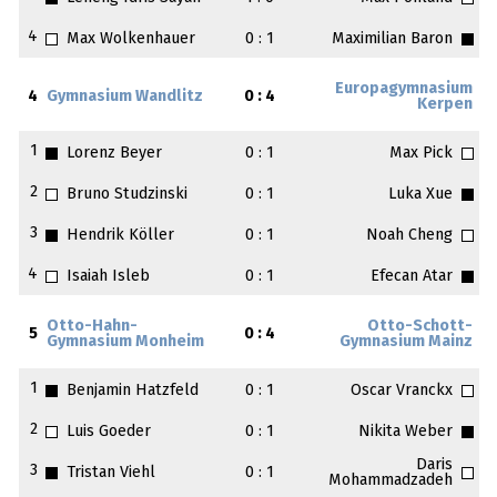
4
Max Wolkenhauer
0 : 1
Maximilian Baron
Europagymnasium
4
Gymnasium Wandlitz
0 : 4
Kerpen
1
Lorenz Beyer
0 : 1
Max Pick
2
Bruno Studzinski
0 : 1
Luka Xue
3
Hendrik Köller
0 : 1
Noah Cheng
4
Isaiah Isleb
0 : 1
Efecan Atar
Otto-Hahn-
Otto-Schott-
5
0 : 4
Gymnasium Monheim
Gymnasium Mainz
1
Benjamin Hatzfeld
0 : 1
Oscar Vranckx
2
Luis Goeder
0 : 1
Nikita Weber
Daris
3
Tristan Viehl
0 : 1
Mohammadzadeh