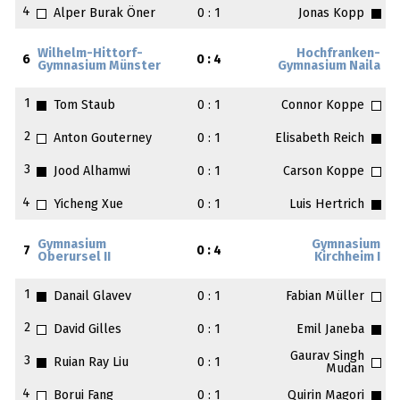
4
Alper Burak Öner
0 : 1
Jonas Kopp
Wilhelm-Hittorf-
Hochfranken-
6
0 : 4
Gymnasium Münster
Gymnasium Naila
1
Tom Staub
0 : 1
Connor Koppe
2
Anton Gouterney
0 : 1
Elisabeth Reich
3
Jood Alhamwi
0 : 1
Carson Koppe
4
Yicheng Xue
0 : 1
Luis Hertrich
Gymnasium
Gymnasium
7
0 : 4
Oberursel II
Kirchheim I
1
Danail Glavev
0 : 1
Fabian Müller
2
David Gilles
0 : 1
Emil Janeba
Gaurav Singh
3
Ruian Ray Liu
0 : 1
Mudan
4
Borui Fang
0 : 1
Quirin Magori