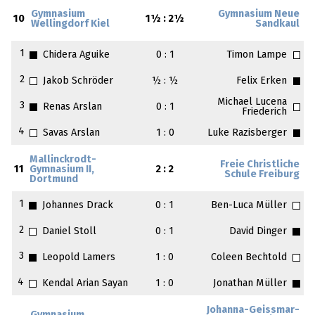
Gymnasium
Gymnasium Neue
10
1½ : 2½
Wellingdorf Kiel
Sandkaul
1
Chidera Aguike
0 : 1
Timon Lampe
2
Jakob Schröder
½ : ½
Felix Erken
Michael Lucena
3
Renas Arslan
0 : 1
Friederich
4
Savas Arslan
1 : 0
Luke Razisberger
Mallinckrodt-
Freie Christliche
11
Gymnasium II,
2 : 2
Schule Freiburg
Dortmund
1
Johannes Drack
0 : 1
Ben-Luca Müller
2
Daniel Stoll
0 : 1
David Dinger
3
Leopold Lamers
1 : 0
Coleen Bechtold
4
Kendal Arian Sayan
1 : 0
Jonathan Müller
Johanna-Geissmar-