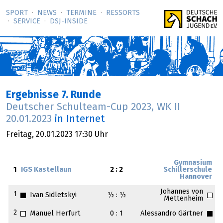
SPORT
NEWS
TERMINE
RESSORTS
SERVICE
DSJ-­INSIDE
Ergebnisse 7. Runde
Deutscher Schulteam-Cup 2023, WK II
20.01.2023
in Internet
Freitag,
20.01.2023
17:30 Uhr
Gymnasium
1
IGS Kastellaun
2 : 2
Schillerschule
Hannover
Johannes von
1
Ivan Sidletskyi
½ : ½
Mettenheim
2
Manuel Herfurt
0 : 1
Alessandro Gärtner