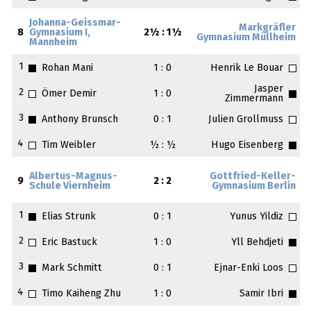
Johanna-Geissmar-
Markgräfler
8
Gymnasium I,
2½ : 1½
Gymnasium Müllheim
Mannheim
1
Rohan Mani
1 : 0
Henrik Le Bouar
Jasper
2
Ömer Demir
1 : 0
Zimmermann
3
Anthony Brunsch
0 : 1
Julien Grollmuss
4
Tim Weibler
½ : ½
Hugo Eisenberg
Albertus-Magnus-
Gottfried-Keller-
9
2 : 2
Schule Viernheim
Gymnasium Berlin
1
Elias Strunk
0 : 1
Yunus Yildiz
2
Eric Bastuck
1 : 0
Yll Behdjeti
3
Mark Schmitt
0 : 1
Ejnar-Enki Loos
4
Timo Kaiheng Zhu
1 : 0
Samir Ibri