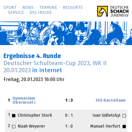
SPORT
NEWS
TERMINE
RESSORTS
SERVICE
DSJ-­INSIDE
Ergebnisse 4. Runde
Deutscher Schulteam-Cup 2023, WK II
20.01.2023
in Internet
Freitag,
20.01.2023
16:00 Uhr
Gymnasium
1
1 : 3
IGS Kastellaun
Oberursel I
1
Christopher Stork
0 : 1
Ivan Sidletskyi
2
Noah Weyerer
1 : 0
Manuel Herfurt