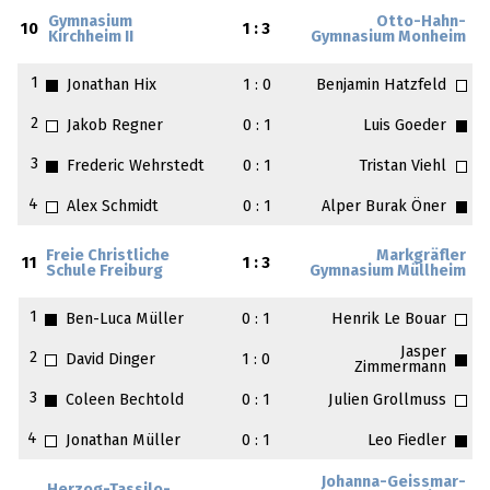
Gymnasium
Otto-Hahn-
10
1 : 3
Kirchheim II
Gymnasium Monheim
1
Jonathan Hix
1 : 0
Benjamin Hatzfeld
2
Jakob Regner
0 : 1
Luis Goeder
3
Frederic Wehrstedt
0 : 1
Tristan Viehl
4
Alex Schmidt
0 : 1
Alper Burak Öner
Freie Christliche
Markgräfler
11
1 : 3
Schule Freiburg
Gymnasium Müllheim
1
Ben-Luca Müller
0 : 1
Henrik Le Bouar
Jasper
2
David Dinger
1 : 0
Zimmermann
3
Coleen Bechtold
0 : 1
Julien Grollmuss
4
Jonathan Müller
0 : 1
Leo Fiedler
Johanna-Geissmar-