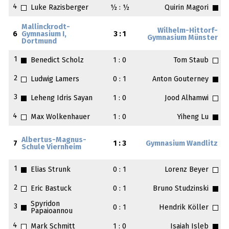
4
Luke Razisberger
½ : ½
Quirin Magori
Mallinckrodt-
Wilhelm-Hittorf-
6
Gymnasium I,
3 : 1
Gymnasium Münster
Dortmund
1
Benedict Scholz
1 : 0
Tom Staub
2
Ludwig Lamers
0 : 1
Anton Gouterney
3
Leheng Idris Sayan
1 : 0
Jood Alhamwi
4
Max Wolkenhauer
1 : 0
Yiheng Lu
Albertus-Magnus-
7
1 : 3
Gymnasium Wandlitz
Schule Viernheim
1
Elias Strunk
0 : 1
Lorenz Beyer
2
Eric Bastuck
0 : 1
Bruno Studzinski
Spyridon
3
0 : 1
Hendrik Köller
Papaioannou
4
Mark Schmitt
1 : 0
Isaiah Isleb