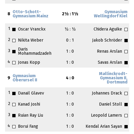
Otto-Schott-
Gymnasium
8
2½ : 1½
Gymnasium Mainz
Wellingdorf Kiel
1
Oscar Vranckx
½ : ½
Chidera Aguike
2
Nikita Weber
0 : 1
Jakob Schröder
Daris
3
1 : 0
Renas Arslan
Mohammadzadeh
4
Jonas Kopp
1 : 0
Savas Arslan
Mallinckrodt-
Gymnasium
9
4 : 0
Gymnasium II,
Oberursel II
Dortmund
1
Danail Glavev
1 : 0
Johannes Drack
2
Kanad Joshi
1 : 0
Daniel Stoll
3
Ruian Ray Liu
1 : 0
Leopold Lamers
4
Borui Fang
1 : 0
Kendal Arian Sayan