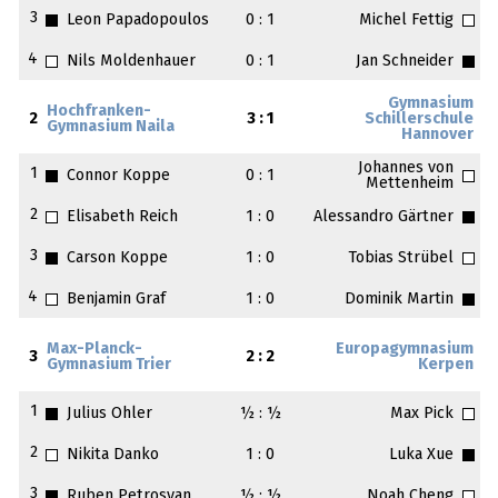
3
Leon Papadopoulos
0 : 1
Michel Fettig
4
Nils Moldenhauer
0 : 1
Jan Schneider
Gymnasium
Hochfranken-
2
3 : 1
Schillerschule
Gymnasium Naila
Hannover
Johannes von
1
Connor Koppe
0 : 1
Mettenheim
2
Elisabeth Reich
1 : 0
Alessandro Gärtner
3
Carson Koppe
1 : 0
Tobias Strübel
4
Benjamin Graf
1 : 0
Dominik Martin
Max-Planck-
Europagymnasium
3
2 : 2
Gymnasium Trier
Kerpen
1
Julius Ohler
½ : ½
Max Pick
2
Nikita Danko
1 : 0
Luka Xue
3
Ruben Petrosyan
½ : ½
Noah Cheng