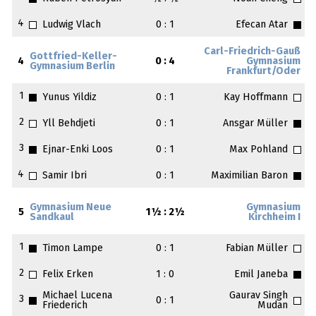
4
Ludwig Vlach
0 : 1
Efecan Atar
Carl-Friedrich-Gauß
Gottfried-Keller-
4
0 : 4
Gymnasium
Gymnasium Berlin
Frankfurt/Oder
1
Yunus Yildiz
0 : 1
Kay Hoffmann
2
Yll Behdjeti
0 : 1
Ansgar Müller
3
Ejnar-Enki Loos
0 : 1
Max Pohland
4
Samir Ibri
0 : 1
Maximilian Baron
Gymnasium Neue
Gymnasium
5
1½ : 2½
Sandkaul
Kirchheim I
1
Timon Lampe
0 : 1
Fabian Müller
2
Felix Erken
1 : 0
Emil Janeba
Michael Lucena
Gaurav Singh
3
0 : 1
Friederich
Mudan