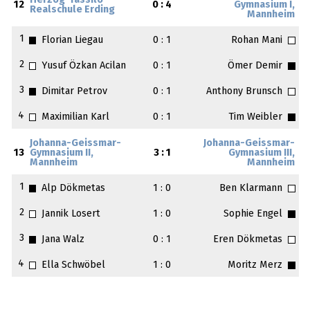
Herzog-Tassilo-
12
0 : 4
Gymnasium I,
Realschule Erding
Mannheim
1
Florian Liegau
0 : 1
Rohan Mani
2
Yusuf Özkan Acilan
0 : 1
Ömer Demir
3
Dimitar Petrov
0 : 1
Anthony Brunsch
4
Maximilian Karl
0 : 1
Tim Weibler
Johanna-Geissmar-
Johanna-Geissmar-
13
Gymnasium II,
3 : 1
Gymnasium III,
Mannheim
Mannheim
1
Alp Dökmetas
1 : 0
Ben Klarmann
2
Jannik Losert
1 : 0
Sophie Engel
3
Jana Walz
0 : 1
Eren Dökmetas
4
Ella Schwöbel
1 : 0
Moritz Merz