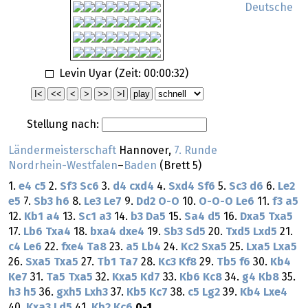
Deutsche
Levin Uyar (Zeit:
00:00:32
)
Stellung nach:
Ländermeisterschaft
Hannover,
7. Runde
Nordrhein-Westfalen
–
Baden
(Brett 5)
1.
e4
c5
2.
Sf3
Sc6
3.
d4
cxd4
4.
Sxd4
Sf6
5.
Sc3
d6
6.
Le2
e5
7.
Sb3
h6
8.
Le3
Le7
9.
Dd2
O-O
10.
O-O-O
Le6
11.
f3
a5
12.
Kb1
a4
13.
Sc1
a3
14.
b3
Da5
15.
Sa4
d5
16.
Dxa5
Txa5
17.
Lb6
Txa4
18.
bxa4
dxe4
19.
Sb3
Sd5
20.
Txd5
Lxd5
21.
c4
Le6
22.
fxe4
Ta8
23.
a5
Lb4
24.
Kc2
Sxa5
25.
Lxa5
Lxa5
26.
Sxa5
Txa5
27.
Tb1
Ta7
28.
Kc3
Kf8
29.
Tb5
f6
30.
Kb4
Ke7
31.
Ta5
Txa5
32.
Kxa5
Kd7
33.
Kb6
Kc8
34.
g4
Kb8
35.
h3
h5
36.
gxh5
Lxh3
37.
Kb5
Kc7
38.
c5
Lg2
39.
Kb4
Lxe4
40.
Kxa3
Ld5
41.
Kb2
Kc6
0-1