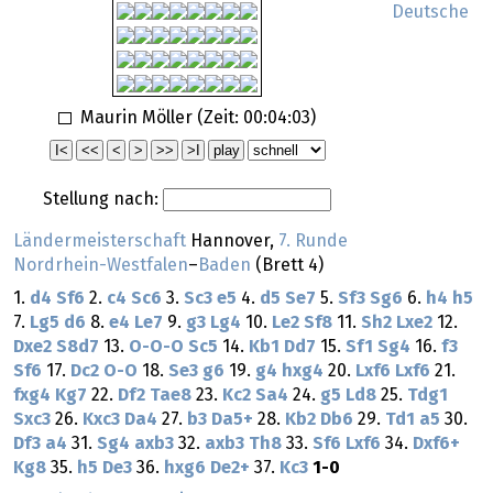
Deutsche
Maurin Möller (Zeit:
00:04:03
)
Stellung nach:
Ländermeisterschaft
Hannover,
7. Runde
Nordrhein-Westfalen
–
Baden
(Brett 4)
1.
d4
Sf6
2.
c4
Sc6
3.
Sc3
e5
4.
d5
Se7
5.
Sf3
Sg6
6.
h4
h5
7.
Lg5
d6
8.
e4
Le7
9.
g3
Lg4
10.
Le2
Sf8
11.
Sh2
Lxe2
12.
Dxe2
S8d7
13.
O-O-O
Sc5
14.
Kb1
Dd7
15.
Sf1
Sg4
16.
f3
Sf6
17.
Dc2
O-O
18.
Se3
g6
19.
g4
hxg4
20.
Lxf6
Lxf6
21.
fxg4
Kg7
22.
Df2
Tae8
23.
Kc2
Sa4
24.
g5
Ld8
25.
Tdg1
Sxc3
26.
Kxc3
Da4
27.
b3
Da5+
28.
Kb2
Db6
29.
Td1
a5
30.
Df3
a4
31.
Sg4
axb3
32.
axb3
Th8
33.
Sf6
Lxf6
34.
Dxf6+
Kg8
35.
h5
De3
36.
hxg6
De2+
37.
Kc3
1-0