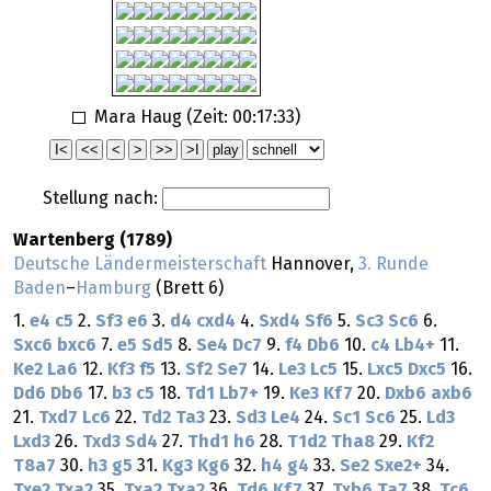
Mara Haug (Zeit:
00:17:33
)
Stellung nach:
Wartenberg (1789)
Deutsche Ländermeisterschaft
Hannover,
3. Runde
Baden
–
Hamburg
(Brett 6)
1.
e4
c5
2.
Sf3
e6
3.
d4
cxd4
4.
Sxd4
Sf6
5.
Sc3
Sc6
6.
Sxc6
bxc6
7.
e5
Sd5
8.
Se4
Dc7
9.
f4
Db6
10.
c4
Lb4+
11.
Ke2
La6
12.
Kf3
f5
13.
Sf2
Se7
14.
Le3
Lc5
15.
Lxc5
Dxc5
16.
Dd6
Db6
17.
b3
c5
18.
Td1
Lb7+
19.
Ke3
Kf7
20.
Dxb6
axb6
21.
Txd7
Lc6
22.
Td2
Ta3
23.
Sd3
Le4
24.
Sc1
Sc6
25.
Ld3
Lxd3
26.
Txd3
Sd4
27.
Thd1
h6
28.
T1d2
Tha8
29.
Kf2
T8a7
30.
h3
g5
31.
Kg3
Kg6
32.
h4
g4
33.
Se2
Sxe2+
34.
Txe2
Txa2
35.
Txa2
Txa2
36.
Td6
Kf7
37.
Txb6
Ta7
38.
Tc6