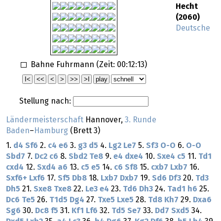
Hecht
(2060)
Deutsche
Bahne Fuhrmann (Zeit:
00:12:13
)
Stellung nach:
Ländermeisterschaft
Hannover,
3. Runde
Baden
–
Hamburg
(Brett 3)
1.
d4
Sf6
2.
c4
e6
3.
g3
d5
4.
Lg2
Le7
5.
Sf3
O-O
6.
O-O
Sbd7
7.
Dc2
c6
8.
Sbd2
Te8
9.
e4
dxe4
10.
Sxe4
c5
11.
Td1
cxd4
12.
Sxd4
a6
13.
c5
e5
14.
c6
Sf8
15.
cxb7
Lxb7
16.
Sxf6+
Lxf6
17.
Sf5
Db8
18.
Lxb7
Dxb7
19.
Sd6
Df3
20.
Td3
Dh5
21.
Sxe8
Txe8
22.
Le3
e4
23.
Td6
Dh3
24.
Tad1
h6
25.
Dc6
Te5
26.
T1d5
Dg4
27.
Txe5
Lxe5
28.
Td8
Kh7
29.
Dxa6
Sg6
30.
Dc8
f5
31.
Kf1
Lf6
32.
Td5
Se7
33.
Dd7
Sxd5
34.