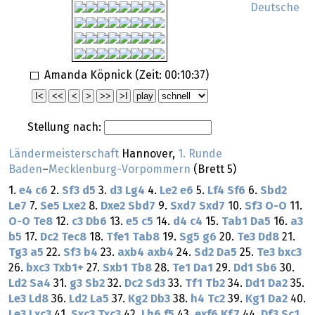
Deutsche
Amanda Köpnick (Zeit:
00:10:37
)
Stellung nach:
Ländermeisterschaft
Hannover,
1. Runde
Baden
–
Mecklenburg-Vorpommern
(Brett 5)
1.
e4
c6
2.
Sf3
d5
3.
d3
Lg4
4.
Le2
e6
5.
Lf4
Sf6
6.
Sbd2
Le7
7.
Se5
Lxe2
8.
Dxe2
Sbd7
9.
Sxd7
Sxd7
10.
Sf3
O-O
11.
O-O
Te8
12.
c3
Db6
13.
e5
c5
14.
d4
c4
15.
Tab1
Da5
16.
a3
b5
17.
Dc2
Tec8
18.
Tfe1
Tab8
19.
Sg5
g6
20.
Te3
Dd8
21.
Tg3
a5
22.
Sf3
b4
23.
axb4
axb4
24.
Sd2
Da5
25.
Te3
bxc3
26.
bxc3
Txb1+
27.
Sxb1
Tb8
28.
Te1
Da1
29.
Dd1
Sb6
30.
Ld2
Sa4
31.
g3
Sb2
32.
Dc2
Sd3
33.
Tf1
Tb2
34.
Dd1
Da2
35.
Le3
Ld8
36.
Ld2
La5
37.
Kg2
Db3
38.
h4
Tc2
39.
Kg1
Da2
40.
Le3
Lxc3
41.
Sxc3
Txc3
42.
Lh6
f5
43.
exf6
Kf7
44.
Df3
Sc1