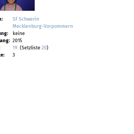
n:
SF Schwerin
Mecklenburg-Vorpommern
ung:
keine
ang:
2015
:
19.
(Setzliste
20
)
e:
3