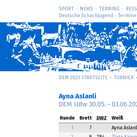
SPORT
NEWS
TERMINE
RES
Deutsche Schachjugend
Termine
>
DEM 2023 STARTSEITE
TURNIER
Ayna Aslanli
DEM U8w
30.05.
–
03.06.20
Runde
Brett
DWZ
Weiß
1.
7
Ayna Aslanl