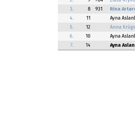
2.
9
784
Zlata Kryv
3.
8
931
Rina Artar
4.
11
Ayna Aslanl
5.
12
Anna Krüg
6.
10
Ayna Aslanl
7.
14
Ayna Aslan