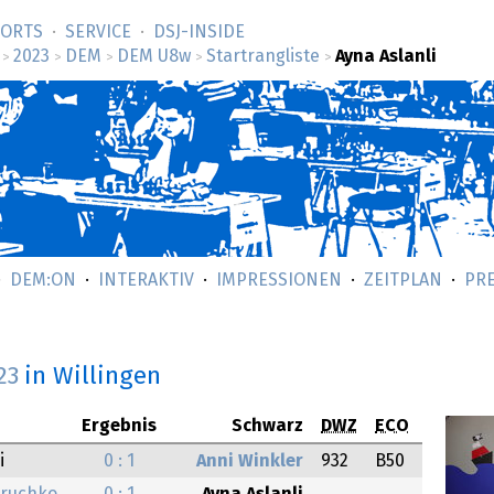
SORTS
SERVICE
DSJ-­INSIDE
2023
DEM
DEM U8w
Startrangliste
Ayna Aslanli
>
>
>
>
>
DEM:ON
INTERAKTIV
IMPRESSIONEN
ZEITPLAN
PR
23
in Willingen
Ergebnis
Schwarz
DWZ
ECO
i
0 : 1
Anni Winkler
932
B50