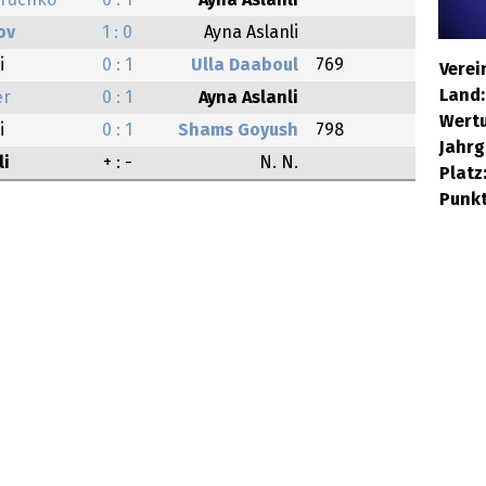
oruchko
0 : 1
Ayna Aslanli
ov
1 : 0
Ayna Aslanli
i
0 : 1
Ulla Daaboul
769
Verei
Land:
er
0 : 1
Ayna Aslanli
Wert
i
0 : 1
Shams Goyush
798
Jahrg
li
+ : -
N. N.
Platz
Punkt