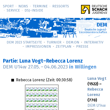
SPORT
NEWS
TERMINE
RESSORTS
SERVICE
DSJ-­INSIDE
DEM
Deutsche Jugend-
Einzelmeisterschaften
DEM 2023 STARTSEITE
TURNIER
DEM:ON
INTERAKTIV
IMPRESSIONEN
ZEITPLAN
PRESSE
Partie: Luna Vogt–Rebecca Lorenz
DEM U14w
27.05.
–
04.06.2023
in Willingen
Luna Vogt
Rebecca Lorenz (Zeit:
00:30:58
)
(1522) –
Rebecca
Lorenz
(770)
DEM U14w