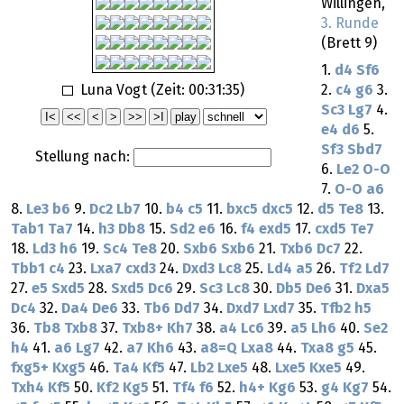
Willingen,
3. Runde
(Brett 9)
1.
d4
Sf6
Luna Vogt (Zeit:
00:31:35
)
2.
c4
g6
3.
Sc3
Lg7
4.
e4
d6
5.
Sf3
Sbd7
Stellung nach:
6.
Le2
O-O
7.
O-O
a6
8.
Le3
b6
9.
Dc2
Lb7
10.
b4
c5
11.
bxc5
dxc5
12.
d5
Te8
13.
Tab1
Ta7
14.
h3
Db8
15.
Sd2
e6
16.
f4
exd5
17.
cxd5
Te7
18.
Ld3
h6
19.
Sc4
Te8
20.
Sxb6
Sxb6
21.
Txb6
Dc7
22.
Tbb1
c4
23.
Lxa7
cxd3
24.
Dxd3
Lc8
25.
Ld4
a5
26.
Tf2
Ld7
27.
e5
Sxd5
28.
Sxd5
Dc6
29.
Sc3
Lc8
30.
Db5
De6
31.
Dxa5
Dc4
32.
Da4
De6
33.
Tb6
Dd7
34.
Dxd7
Lxd7
35.
Tfb2
h5
36.
Tb8
Txb8
37.
Txb8+
Kh7
38.
a4
Lc6
39.
a5
Lh6
40.
Se2
h4
41.
a6
Lg7
42.
a7
Kh6
43.
a8=Q
Lxa8
44.
Txa8
g5
45.
fxg5+
Kxg5
46.
Ta4
Kf5
47.
Lb2
Lxe5
48.
Lxe5
Kxe5
49.
Txh4
Kf5
50.
Kf2
Kg5
51.
Tf4
f6
52.
h4+
Kg6
53.
g4
Kg7
54.