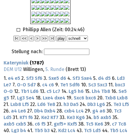
Phillipp Allen (Zeit:
00:24:46
)
Stellung nach:
Kateryniuk
(1787)
DEM U12
Willingen,
5. Runde
(Brett 13)
1.
e4
e5
2.
Sf3
Sf6
3.
Sxe5
d6
4.
Sf3
Sxe4
5.
d4
d5
6.
Ld3
Le7
7.
O-O
Sd7
8.
c4
c6
9.
Te1
Sdf6
10.
Sc3
Sxc3
11.
bxc3
O-O
12.
Tb1
Ld6
13.
c5
Lc7
14.
Lg5
h6
15.
Lh4
Tb8
16.
Se5
g5
17.
Lg3
Se4
18.
Lxe4
dxe4
19.
Sxc6
bxc6
20.
Txb8
Lxb8
21.
Lxb8
Lf5
22.
Ld6
Te8
23.
h3
Da5
24.
Db3
Lg6
25.
Te3
Lf5
26.
a4
Le6
27.
Db4
Dxb4
28.
cxb4
Lc4
29.
g4
a6
30.
Tc3
Ld5
31.
Kf1
f6
32.
Ke2
Kf7
33.
Ke3
Kg6
34.
b5
axb5
35.
axb5
cxb5
36.
c6
f5
37.
gxf5+
Kxf5
38.
Tc5
Ke6
39.
c7
Tc8
40.
Lg3
b4
41.
Tb5
b3
42.
Kd2
Lc4
43.
Tc5
Ld5
44.
Tb5
Lc4