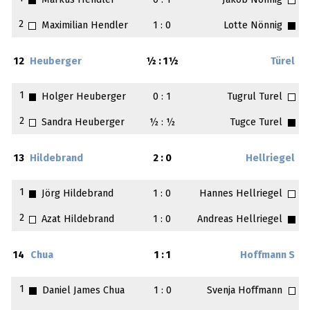
Markus Hendler
0 : 1
Jakob Nönnig
2
Maximilian Hendler
1 : 0
Lotte Nönnig
12
Heuberger
½ : 1½
Türel
1
Holger Heuberger
0 : 1
Tugrul Turel
2
Sandra Heuberger
½ : ½
Tugce Turel
13
Hildebrand
2 : 0
Hellriegel
1
Jörg Hildebrand
1 : 0
Hannes Hellriegel
2
Azat Hildebrand
1 : 0
Andreas Hellriegel
14
Chua
1 : 1
Hoffmann S
1
Daniel James Chua
1 : 0
Svenja Hoffmann