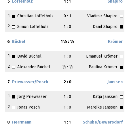
5
Löffelholz
1 : 1
Shapiro
1
Christian Löffelholz
0 : 1
Vladimir Shapiro
2
Simon Löffelholz
1 : 0
Danil Shapiro
6
Büchel
1½ : ½
Krömer
1
David Büchel
1 : 0
Emanuel Krömer
2
Alexander Büchel
½ : ½
Paulina Krömer
7
Priewasser/Posch
2 : 0
Janssen
1
Jörg Priewasser
1 : 0
Katja Janssen
2
Jonas Posch
1 : 0
Mareike Janssen
8
Herrmann
1 : 1
Schube/Bewersdorf