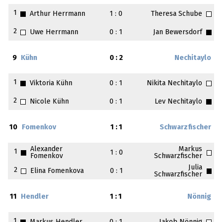
1
Arthur Herrmann
1 : 0
Theresa Schube
2
Uwe Herrmann
0 : 1
Jan Bewersdorf
9
Kühn
0 : 2
Nechitaylo
1
Viktoria Kühn
0 : 1
Nikita Nechitaylo
2
Nicole Kühn
0 : 1
Lev Nechitaylo
10
Fomenkov
1 : 1
Schwarzfischer
Alexander
Markus
1
1 : 0
Fomenkov
Schwarzfischer
Julia
2
Elina Fomenkova
0 : 1
Schwarzfischer
11
Hendler
1 : 1
Nönnig
1