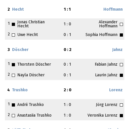
2
Hecht
1 : 1
Hoffmann
Jonas Christian
Alexander
1
1 : 0
Hecht
Hoffmann
2
Uwe Hecht
0 : 1
Sophia Hoffmann
3
Döscher
0 : 2
Jahnz
1
Thorsten Döscher
0 : 1
Fabian Jahnz
2
Nayla Döscher
0 : 1
Laurin Jahnz
4
Trushko
2 : 0
Lorenz
1
Andrii Trushko
1 : 0
Jörg Lorenz
2
Anastasiia Trushko
1 : 0
Veronika Lorenz