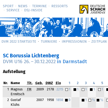
SPORT
NEWS
TERMINE
RESSORTS
SERVICE
DSJ-­INSIDE
DVM 2022 STARTSEITE
TURNIERE
IMPRESSIONEN
ZEITPLAN
SC Borussia Lichtenberg
DVM U16
26.
–
30.12.2022
in Darmstadt
Aufstellung
Nr.
Name
Tit.
Geb.
DWZ
Elo
1
2
3
4
5
1
Magnus
FM
2009
2178
2215
1
1
1
1
1
Ermitsch
2
Gustaf
2007
1958
1858
0
1
½
½
Klühs