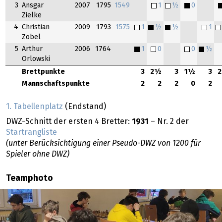
3
Ansgar
2007
1795
1549
1
½
0
Zielke
4
Christian
2009
1793
1575
1
½
½
1
Zobel
5
Arthur
2006
1764
1
0
0
½
Orlowski
Brettpunkte
3
2½
3
1½
3
Mannschaftspunkte
2
2
2
0
2
1. Tabellenplatz
(Endstand)
DWZ-Schnitt der ersten 4 Bretter:
1931
– Nr. 2 der
Startrangliste
(unter Berücksichtigung einer Pseudo-DWZ von 1200 für
Spieler ohne DWZ)
Teamphoto