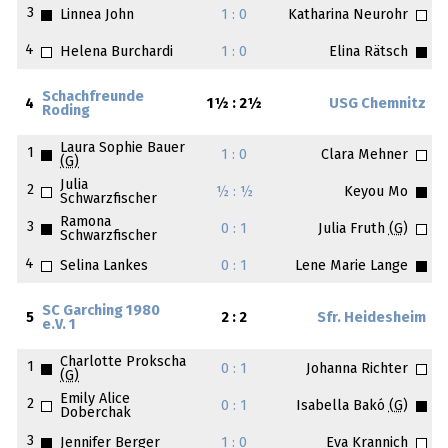
3
Linnea John
1 : 0
Katharina Neurohr
4
Helena Burchardi
1 : 0
Elina Rätsch
Schachfreunde
4
1½ : 2½
USG Chemnitz
Roding
Laura Sophie Bauer
1
1 : 0
Clara Mehner
(G)
Julia
2
½ : ½
Keyou Mo
Schwarzfischer
Ramona
3
0 : 1
Julia Fruth
(G)
Schwarzfischer
4
Selina Lankes
0 : 1
Lene Marie Lange
SC Garching 1980
5
2 : 2
Sfr. Heidesheim
e.V. 1
Charlotte Prokscha
1
0 : 1
Johanna Richter
(G)
Emily Alice
2
0 : 1
Isabella Bakó
(G)
Doberchak
3
Jennifer Berger
1 : 0
Eva Krannich