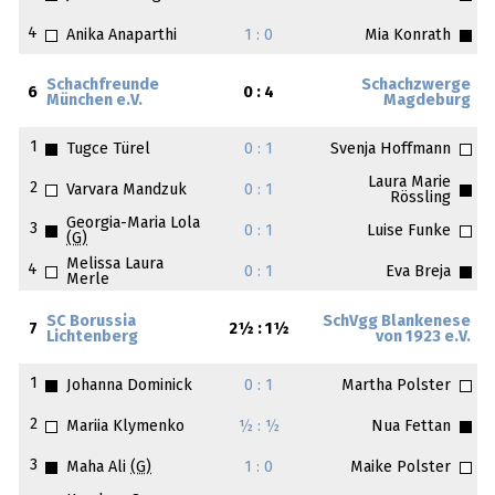
4
Anika Anaparthi
1 : 0
Mia Konrath
Schachfreunde
Schachzwerge
6
0 : 4
München e.V.
Magdeburg
1
Tugce Türel
0 : 1
Svenja Hoffmann
Laura Marie
2
Varvara Mandzuk
0 : 1
Rössling
Georgia-Maria Lola
3
0 : 1
Luise Funke
(G)
Melissa Laura
4
0 : 1
Eva Breja
Merle
SC Borussia
SchVgg Blankenese
7
2½ : 1½
Lichtenberg
von 1923 e.V.
1
Johanna Dominick
0 : 1
Martha Polster
2
Mariia Klymenko
½ : ½
Nua Fettan
3
Maha Ali
(G)
1 : 0
Maike Polster