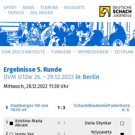
SPORT
NEWS
TERMINE
RESSORTS
SERVICE
DSJ-­INSIDE
DVM 2022 STARTSEITE
TURNIERE
IMPRESSIONEN
ZEITPLAN
Ergebnisse 5. Runde
DVM U12w
26.
–
29.12.2022
in Berlin
Mittwoch,
28.12.2022
11:30 Uhr
Hamburger SK von
SchachAkademiePaderborn
1
1 : 3
1830 eV
e. V.
Kristina-Maria
1
0 : 1
Daria Shynkar
Abram
Yelyzaveta
2
Jenny Yan
0 : 1