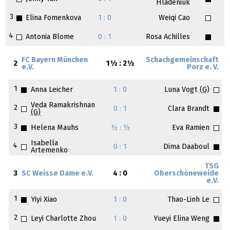
Hladeniuk
3
Elina Fomenkova
1 : 0
Weiqi Cao
4
Antonia Blome
0 : 1
Rosa Achilles
FC Bayern München
Schachgemeinschaft
2
1½ : 2½
e.V.
Porz e. V.
1
Anna Leicher
1 : 0
Luna Vogt
(G)
Veda Ramakrishnan
2
0 : 1
Clara Brandt
(G)
3
Helena Mauhs
½ : ½
Eva Ramien
Isabella
4
0 : 1
Dima Daaboul
Artemenko
TSG
3
SC Weisse Dame e.V.
4 : 0
Oberschöneweide
e.V.
1
Yiyi Xiao
1 : 0
Thao-Linh Le
2
Leyi Charlotte Zhou
1 : 0
Yueyi Elina Weng